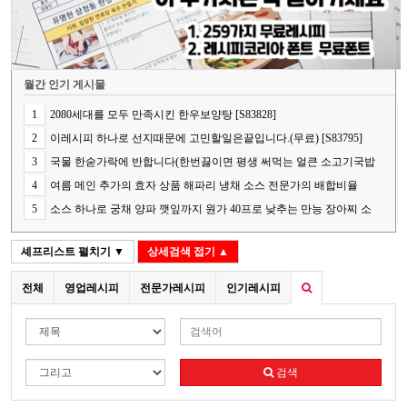
월간 인기 게시물
1
2080세대를 모두 만족시킨 한우보양탕 [S83828]
2
이레시피 하나로 선지때문에 고민할일은끝입니다.(무료) [S83795]
3
국물 한숟가락에 반합니다(한번끓이면 평생 써먹는 얼큰 소고기국밥
의 핵심 비법) [S83848]
4
여름 메인 추가의 효자 상품 해파리 냉채 소스 전문가의 배합비율
[S83787]
5
소스 하나로 궁채 양파 깻잎까지 원가 40프로 낮추는 만능 장아찌 소
스[S83841]
셰프리스트
펼치기 ▼
상세검색
접기 ▲
전체
영업레시피
전문가레시피
인기레시피
검색