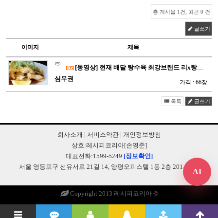
총 게시물 1건, 최근 0 건
글쓰기
이미지
제목
[동영상] 현재 배달 탕수육 최강브랜드 리x탕수육 1타2피 레시…
[135]
심우권
가격 : 66장
목록
글쓰기
회사소개
|
서비스약관
|
개인정보방침
상호:레시피코리아[손영준]
대표전화:1599-5249
[정보확인]
서울 영등포구 선유서로 21길 14, 양평오피스텔 1동 2층 201-B248
AI
Copyright 2013 레시피코리아 ©