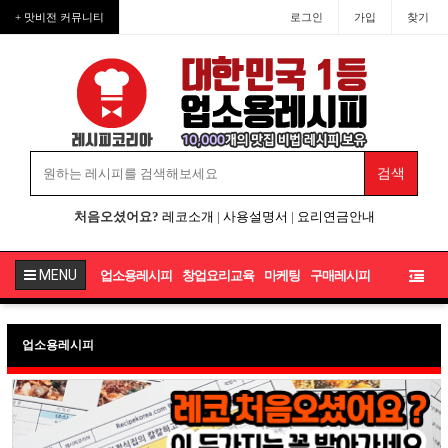
+ 맛비전 커뮤니티
로그인
가입
찾기
처음오셨어요?
레코소개
|
사용설명서
|
요리연금안내
MENU
업소용레시피
창업요리교육
마케팅
구매레시피
업소용레시피