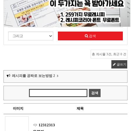
전체
영업레시피
전문가레시피
인기레시피
검색
총 게시물 3건, 최근 0 건
글쓰기
레시피를 공짜로 보는방법 2
3
이미지
제목
12312313