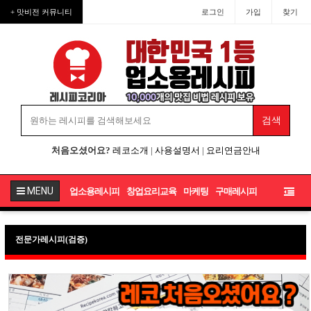
+ 맛비전 커뮤니티
로그인
가입
찾기
처음오셨어요?
레코소개
|
사용설명서
|
요리연금안내
MENU
업소용레시피
창업요리교육
마케팅
구매레시피
전문가레시피(검증)
월간 인기 게시물