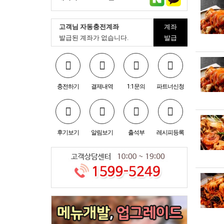
고객님 자동충전계좌
계좌
발급된 계좌가 없습니다.
발급
충전하기
결제내역
1:1문의
파트너신청
후기보기
알림보기
출석부
레시피등록