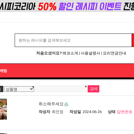
처음오셨어요?
레코소개
|
사용설명서
|
요리연금안내
케팅
기
취소해주세요
작성자
최인정
작성일
2024-06-26
상태
답변완료