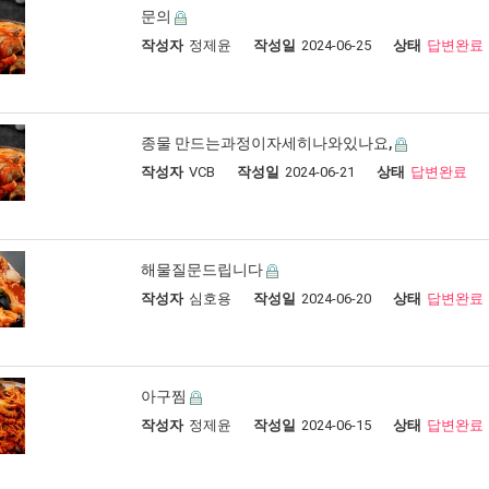
문의
작성자
정제윤
작성일
2024-06-25
상태
답변완료
종물 만드는과정이자세히나와있나요,
작성자
VCB
작성일
2024-06-21
상태
답변완료
해물질문드립니다
작성자
심호용
작성일
2024-06-20
상태
답변완료
아구찜
작성자
정제윤
작성일
2024-06-15
상태
답변완료