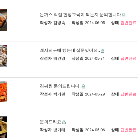
돈까스 직접 현장교육이 되는지 문의합니다
작성자
김병숙
작성일
2024-06-05
상태
답변완료
레시피구매 했는대 질문있어요.,
작성자
박건영
작성일
2024-05-31
상태
답변완료
김찌찜 문의드립니다.
작성자
박기완
작성일
2024-05-29
상태
답변완료
문의드려요
작성자
방기태
작성일
2024-05-06
상태
답변완료