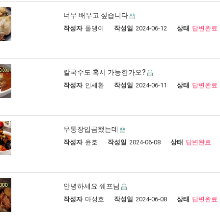
너무 배우고 싶습니다
작성자
돌댕이
작성일
2024-06-12
상태
답변완료
칼국수도 혹시 가능한가오?
작성자
인세환
작성일
2024-06-11
상태
답변완료
무통장입금했는데
작성자
윤호
작성일
2024-06-08
상태
답변완료
안녕하세요 쉐프님
작성자
마성호
작성일
2024-06-08
상태
답변완료