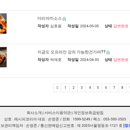
더리야끼소스
작성자
심호용
작성일
2024-05-05
상태
답변완료
지금도 오프라인 강의 가능한건가여??
작성자
박재호
작성일
2024-04-30
상태
답변완료
1
2
3
4
5
6
7
8
회사소개
|
서비스이용약관
|
개인정보취급방침
상호 : 레시피코리아 대표 : 손영준 / 전화 : 1599-5249 / 팩스 : 053-593-3535
보관리책임자 : 손영준 / 통신판매업신고번호 : 제 2025서울영등포-1121 호
[정