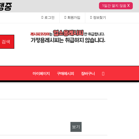
X
1일간 열지 않음
로그인
회원
가입
정보
찾기
마이페이지
구매레시피
장바구니
보기