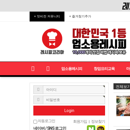
+ 맛비전 커뮤니티
+ 즐겨찾기추가
업소용레시피
창업요리교육
마
전체보
Login
자동로그인
회원가입
|
정보찾기
네이버 / SNS 로그인