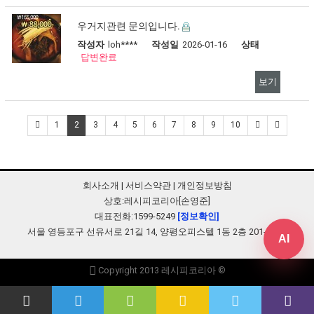
우거지관련 문의입니다.
작성자
loh****
작성일
2026-01-16
상태
답변완료
보기
2
1
3
4
5
6
7
8
9
10
회사소개
|
서비스약관
|
개인정보방침
상호:레시피코리아[손영준]
대표전화:1599-5249
[정보확인]
서울 영등포구 선유서로 21길 14, 양평오피스텔 1동 2층 201-B248
AI
Copyright 2013 레시피코리아 ©