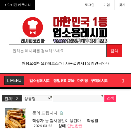
+ 맛비전 커뮤니티
로그인
가입
찾기
처음오셨어요?
레코소개
|
사용설명서
|
요리연금안내
MENU
업소용레시피
창업요리교육
마케팅
구매레시피
전체보기
문의 드립니다.
작성자
늘 감사할일이 생긴다
작성일
2026-03-23
상태
답변완료