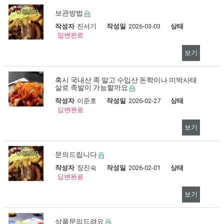
보관방법
작성자
진서기
작성일
2026-03-03
상태
답변완료
보기
혹시 국내산 족 말고 수입산 돈학이나 미박사태
살로 족발이 가능할까요
작성자
이준호
작성일
2026-02-27
상태
답변완료
보기
문의드립니다
작성자
장진숙
작성일
2026-02-01
상태
답변완료
보기
상품문의드려요