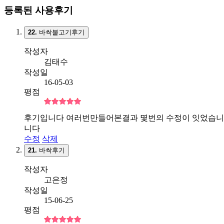
등록된 사용후기
22.
바싹불고기후기
작성자
김태수
작성일
16-05-03
평점
후기입니다 여러번만들어본결과 몇번의 수정이 잇었습니다
니다
수정
삭제
21.
바싹후기
작성자
고은정
작성일
15-06-25
평점