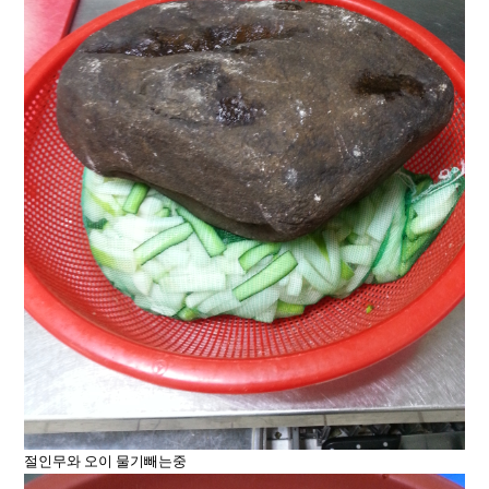
절인무와 오이 물기빼는중