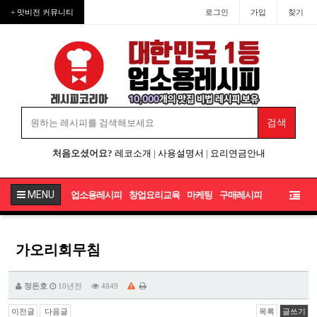
+ 맛비전 커뮤니티
로그인
가입
찾기
처음오셨어요?
레코소개
|
사용설명서
|
요리연금안내
MENU
업소용레시피
창업요리교육
마케팅
구매레시피
가오리회무침
정돈호
10년전
4849
이전글
다음글
목록
글쓰기