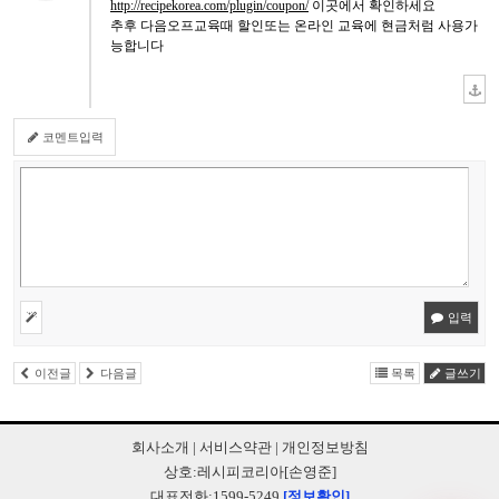
http://recipekorea.com/plugin/coupon/
이곳에서 확인하세요
추후 다음오프교육때 할인또는 온라인 교육에 현금처럼 사용가
능합니다
코멘트입력
입력
이전글
다음글
목록
글쓰기
회사소개
|
서비스약관
|
개인정보방침
상호:레시피코리아[손영준]
대표전화:1599-5249
[정보확인]