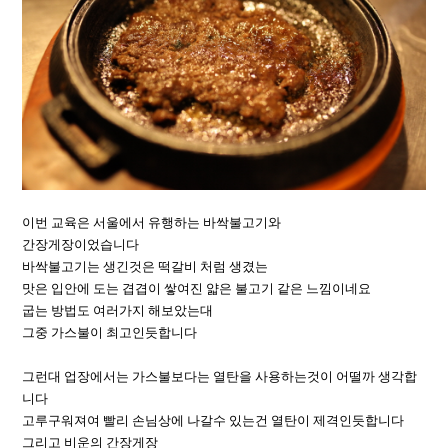
이번 교육은 서울에서 유행하는 바싹불고기와
간장게장이었습니다
바싹불고기는 생긴것은 떡갈비 처럼 생겼는
맛은 입안에 도는 겹겹이 쌓여진 얇은 불고기 같은 느낌이네요
굽는 방법도 여러가지 해보았는대
그중 가스불이 최고인듯합니다
그런대 업장에서는 가스불보다는 열탄을 사용하는것이 어떨까 생각합
니다
고루구워져여 빨리 손님상에 나갈수 있는건 열탄이 제격인듯합니다
그리고 비운의 간장게장