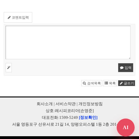
코멘트입력
입력
검색목록
목록
글쓰기
회사소개
|
서비스약관
|
개인정보방침
상호:레시피코리아[손영준]
대표전화:1599-5249
[정보확인]
서울 영등포구 선유서로 21길 14, 양평오피스텔 1동 2층 201-B248
AI