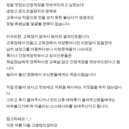
정말 맛있는간장게장을 맛보여드리고 싶었는대
냉장고 온도조절장치의 문제로
교육사상 처음으로 맛을 보지 못한 불상사가 생겼네요
정말 회원님들 얼굴볼 면목이 없습니다
이것또한 교육장이 없어서 빚어진 결과인듯합니다
교육장에서 만들고 교육장에서 저장했더니만 이런일이 없을껀대
남의 냉장고를 이용하다보니 이런문제들이 나오네요
혹시나 간장게장맛보시고 싶으신분들은
최실장님에게 연락하시면 교육날 담근 간장게장을 맛보여드린다고 합
니다
멀리서 울산 창원에서 오신분들에게는 죄송스럽습니다
직접 만들어 보시고 맛보세요 저희들 레시피는 거짓말을 하지 않는답니
다
그리고 후기 올려주시거나 만드신후 제작후기 올려주신분들에게는
바싹불고기에 딱 어울리는 소스레시피를 보내주신다고 합니다
참고하세요 ^_^
더운 여름 다들 고생많으셨어요