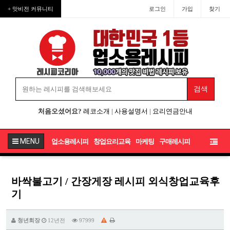
+ 맛비전 커뮤니티
로그인
가입
찾기
처음오셨어요?
레코소개
|
사용설명서
|
요리연금안내
MENU
업소용레시피
창업요리교육
마케팅
구매레시피
바싹불고기 / 간장게장 레시피 외식창업교육후
기
청년회장
12년전
97999