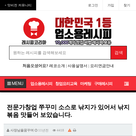
+ 맛비전 커뮤니티
로그인
가입
찾기
처음오셨어요?
레코소개
|
사용설명서
|
요리연금안내
MENU
업소용레시피
창업요리교육
마케팅
구매레시피
전문가창업 쭈꾸미 소스로 낚지가 있어서 낚지
볶음 맛들어 보았습니다.
사장님을꿈꾸며
11년전
4418