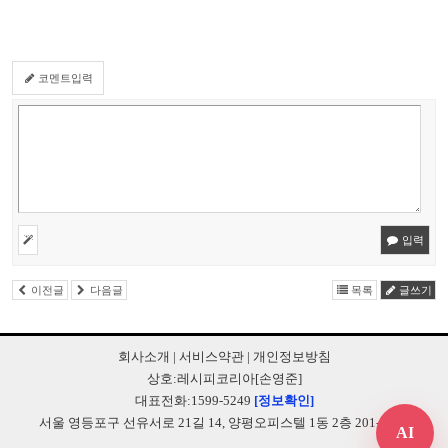
코멘트입력
입력
이전글
다음글
목록
글쓰기
회사소개
|
서비스약관
|
개인정보방침
상호:레시피코리아[손영준]
대표전화:1599-5249
[정보확인]
서울 영등포구 선유서로 21길 14, 양평오피스텔 1동 2층 201-B248
AI