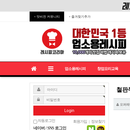
+ 맛비전 커뮤니티
+ 즐겨찾기추가
업소용레시피
창업요리교육
철판쭈
오퍼레
Login
자동로그인
회원가입
|
정보찾기
네이버 / SNS 로그인