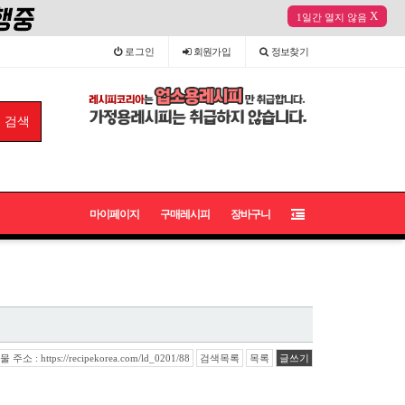
X
1일간 열지 않음
로그인
회원
가입
정보
찾기
마이페이지
구매레시피
장바구니
주소 : https://recipekorea.com/ld_0201/88
검색목록
목록
글쓰기