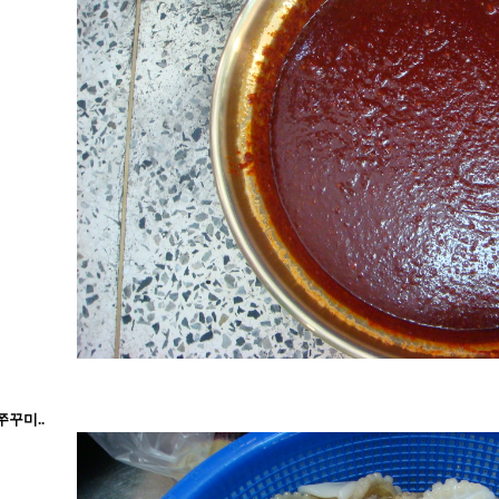
쭈꾸미..