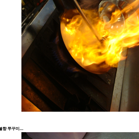
향 쭈꾸미....