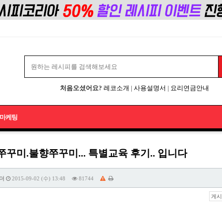
처음오셨어요?
레코소개
|
사용설명서
|
요리연금안내
마케팅
꾸미.불향쭈꾸미... 특별교육 후기.. 입니다
더
2015-09-02 (수) 13:48
81744
게시물 