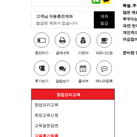
특별..쭈
많은 재료
고객님 자동충전계좌
계좌
쭈꾸미는
발급된 계좌가 없습니다.
발급
과연 맛이
개인적으
어김없이 
준비된 양
충전하기
결제내역
1:1문의
파트너신청
후기보기
알림보기
출석부
레시피등록
창업요리교육
창업요리교육
희망교육신청
교육질문답변
교육후기등록