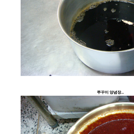
쭈꾸미 양념장...