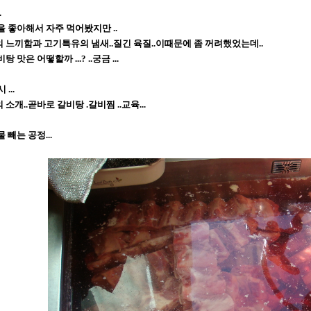
.
을 좋아해서 자주 먹어봤지만 ..
 느끼함과 고기특유의 냄새..질긴 육질..이때문에 좀 꺼려했었는데..
 맛은 어떻할까 ...? ..궁금 ...
 ...
소개..곧바로 갈비탕 .갈비찜 ..교육...
 빼는 공정...