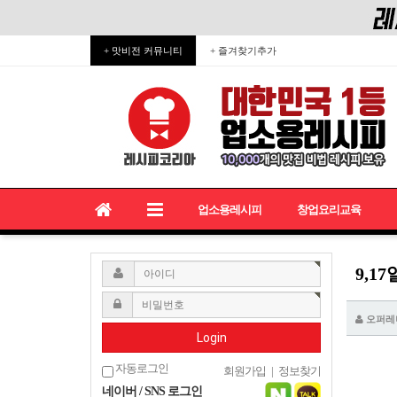
+ 맛비전 커뮤니티
+ 즐겨찾기추가
업소용레시피
창업요리교육
9,1
오퍼레
Login
자동로그인
회원가입
|
정보찾기
네이버 / SNS 로그인