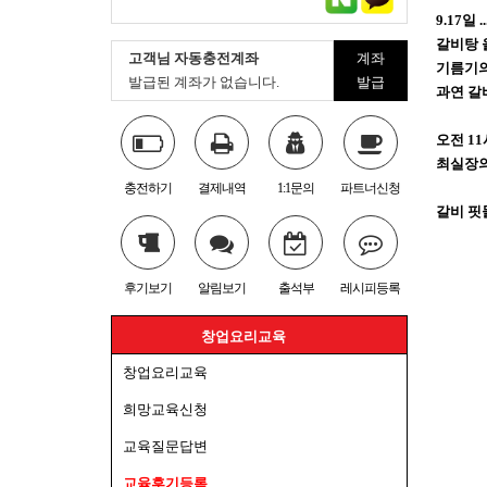
9.17일 ..
갈비탕 
고객님 자동충전계좌
계좌
기름기의
발급된 계좌가 없습니다.
발급
과연 갈비탕
오전 11시
최실장의 
충전하기
결제내역
1:1문의
파트너신청
갈비 핏물
후기보기
알림보기
출석부
레시피등록
창업요리교육
창업요리교육
희망교육신청
교육질문답변
교육후기등록