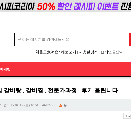
처음오셨어요?
레코소개
|
사용설명서
|
요리연금안내
마케팅
7일 갈비탕 , 갈비찜 , 전문가과정 ..후기 올립니다..
더
2015-09-19 (토) 10:51
82475
게시물 