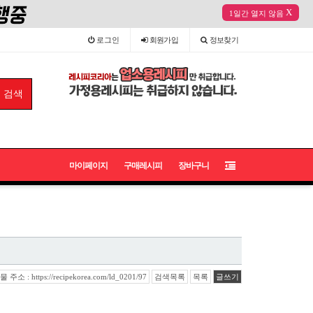
X
1일간 열지 않음
로그인
회원
가입
정보
찾기
마이페이지
구매레시피
장바구니
주소 : https://recipekorea.com/ld_0201/97
검색목록
목록
글쓰기