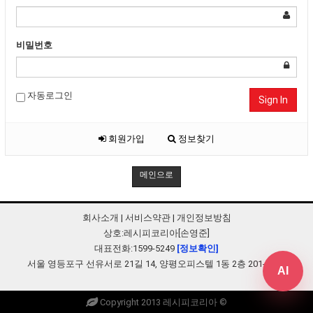
비밀번호
자동로그인
Sign In
회원가입
정보찾기
메인으로
회사소개
|
서비스약관
|
개인정보방침
상호:레시피코리아[손영준]
대표전화:1599-5249
[정보확인]
서울 영등포구 선유서로 21길 14, 양평오피스텔 1동 2층 201-B248
AI
Copyright 2013 레시피코리아 ©