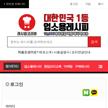
+ 맛비전 커뮤니티
로그인
가입
찾기
처음오셨어요?
레코소개
|
사용설명서
|
요리연금안내
MENU
업소용레시피
창업요리교육
마케팅
구매레시피
로그인
아이디