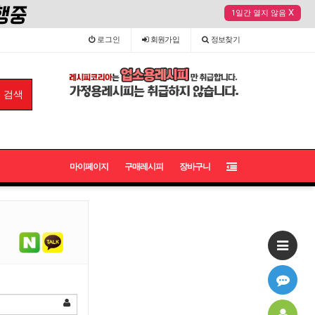
X
1일간 열지 않음
로그인
회원
가입
정보
찾기
마이페이지
구매레시피
장바구니