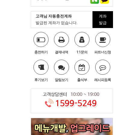
고객님 자동충전계좌
계좌
발급된 계좌가 없습니다.
발급
충전하기
결제내역
1:1문의
파트너신청
후기보기
알림보기
출석부
레시피등록