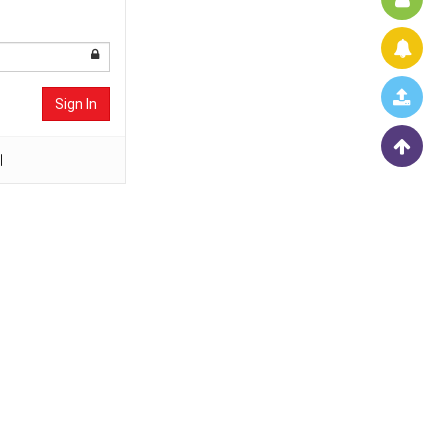
Sign In
기