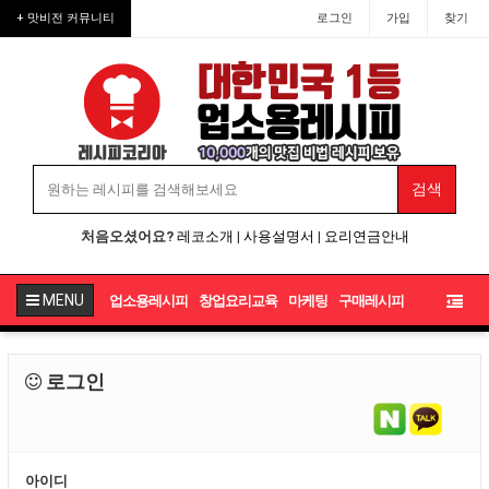
+ 맛비전 커뮤니티
로그인
가입
찾기
처음오셨어요?
레코소개
|
사용설명서
|
요리연금안내
MENU
업소용레시피
창업요리교육
마케팅
구매레시피
로그인
아이디