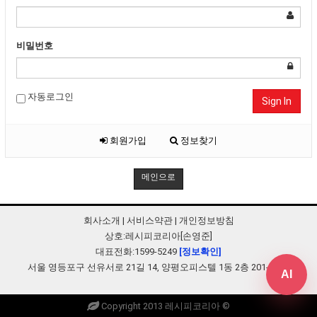
비밀번호
자동로그인
Sign In
회원가입
정보찾기
메인으로
회사소개
|
서비스약관
|
개인정보방침
상호:레시피코리아[손영준]
대표전화:1599-5249
[정보확인]
서울 영등포구 선유서로 21길 14, 양평오피스텔 1동 2층 201-B248
AI
Copyright 2013 레시피코리아 ©