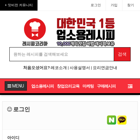
+ 맛비전 커뮤니티
로그인
가입
찾기
처음오셨어요?
레코소개
|
사용설명서
|
요리연금안내
MENU
업소용레시피
창업요리교육
마케팅
구매레시피
로그인
아이디