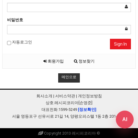
비밀번호
자동로그인
Sign In
회원가입
정보찾기
메인으로
회사소개
|
서비스약관
|
개인정보방침
상호:레시피코리아[손영준]
대표전화:1599-5249
[정보확인]
서울 영등포구 선유서로 21길 14, 양평오피스텔 1동 2층 201-B248
AI
Copyright 2013 레시피코리아 ©