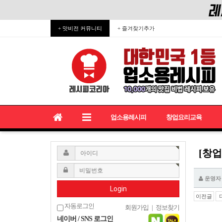
+ 맛비전 커뮤니티
+ 즐겨찾기추가
업소용레시피
창업요리교육
[창
운영자
Login
이전글
자동로그인
회원가입
|
정보찾기
네이버 / SNS 로그인