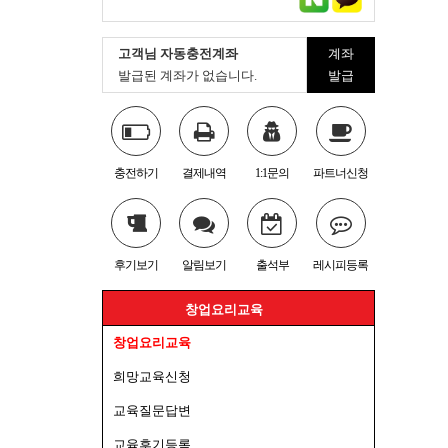
고객님 자동충전계좌
계좌
발급된 계좌가 없습니다.
발급
충전하기
결제내역
1:1문의
파트너신청
후기보기
알림보기
출석부
레시피등록
창업요리교육
창업요리교육
희망교육신청
교육질문답변
교육후기등록