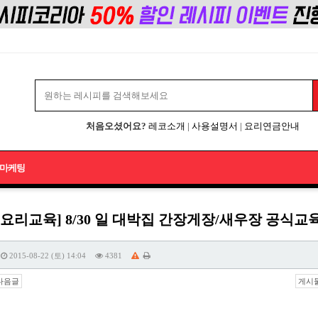
처음오셨어요?
레코소개
|
사용설명서
|
요리연금안내
마케팅
업요리교육] 8/30 일 대박집 간장게장/새우장 공식
2015-08-22 (토) 14:04
4381
다음글
게시물 주