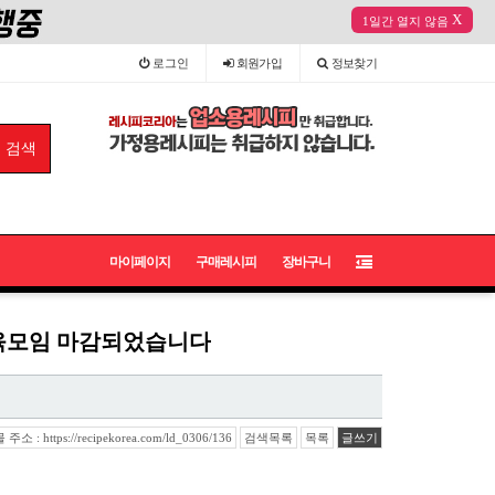
X
1일간 열지 않음
로그인
회원
가입
정보
찾기
마이페이지
구매레시피
장바구니
교육모임 마감되었습니다
소 : https://recipekorea.com/ld_0306/136
검색목록
목록
글쓰기