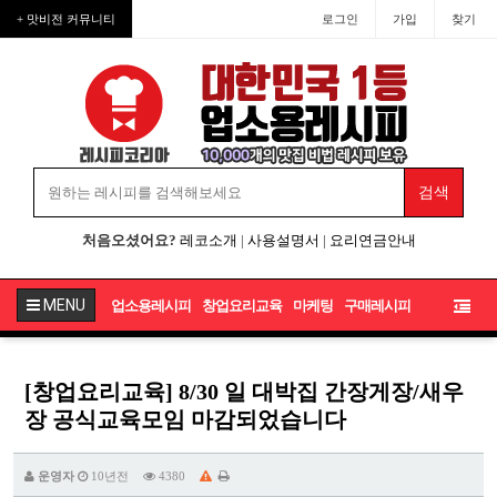
+ 맛비전 커뮤니티
로그인
가입
찾기
처음오셨어요?
레코소개
|
사용설명서
|
요리연금안내
MENU
업소용레시피
창업요리교육
마케팅
구매레시피
[창업요리교육] 8/30 일 대박집 간장게장/새우
장 공식교육모임 마감되었습니다
운영자
10년전
4380