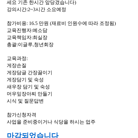
세요 기존 한시간 앞당겼습니다)
강의시간:2~3시간 소요예정
참가비용: 16.5 만원 (재료비 인원수에 따라 조정됨)
교육진행자:예소담
교육책임자:최실장
총괄:이글루,청년회장
교육과정:
게장손질
게장담글 간장끓이기
게장담기 및 숙성
새우장 담기 및 숙성
머우잎장아찌 만들기
시식 및 질문답변
참가신청자격
사업을 준비중이거나 식당을 하시는 업주
마감되었습니다