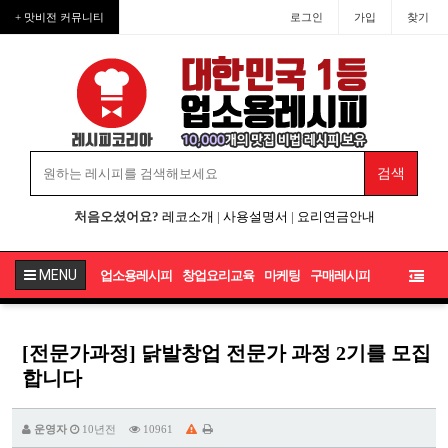
+ 맛비전 커뮤니티
로그인
가입
찾기
처음오셨어요?
레코소개
|
사용설명서
|
요리연금안내
MENU
업소용레시피
창업요리교육
마케팅
구매레시피
[전문가과정] 닭발창업 전문가 과정 2기를 모집
합니다
운영자
10년전
10961