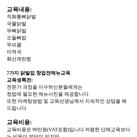
교육내용:
직화통뼈닭발
국물닭발
무뼈닭발
오돌뼈밥
무피클
미역국
화산계란찜
7가지 닭발집 창업전메뉴교육
교육생특전:
전문가 과정을 이수하신분들에게는
창업에 필요한 메뉴사진을 제공합니다
또한 마케팅방법 및 교육선생님께서 지속적인 상담을 해
드립니다
교육비용:
교육비용은 99만원(VAT포함)입니다 저렴한 단체교육보다
는 비용이 부담이 되지만