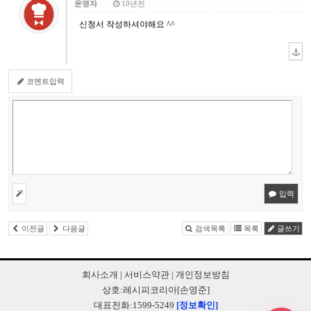
운영자
10년전
신청서 작성하셔야해요 ^^
코멘트입력
입력
이전글
다음글
검색목록
목록
글쓰기
회사소개
|
서비스약관
|
개인정보방침
상호:레시피코리아[손영준]
대표전화:1599-5249
[정보확인]