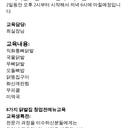
2일동안
오후 2시부터 시작해서 저녁 6시에 마칠예정입니
다
교육담당:
최실장님
교육내용:
직화통뼈닭발
국물닭발
무뼈닭발
오돌뼈밥
닭똥집구이
화산계란찜
무피클
미역국
8가지 닭발집 창업전메뉴교육
교육생특전:
전문가 과정을 이수하신분들에게는