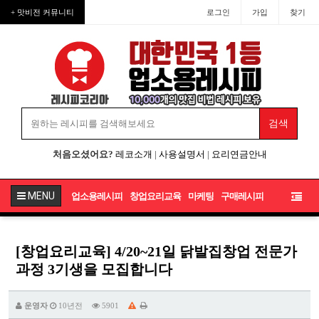
+ 맛비전 커뮤니티
로그인
가입
찾기
처음오셨어요?
레코소개
|
사용설명서
|
요리연금안내
MENU
업소용레시피
창업요리교육
마케팅
구매레시피
[창업요리교육] 4/20~21일 닭발집창업 전문가
과정 3기생을 모집합니다
운영자
10년전
5901