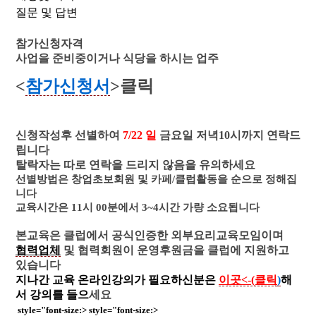
질문 및 답변
참가신청자격
사업을 준비중이거나 식당을 하시는 업
주
<
참가신청서
>클릭
신청작성후 선별하여
7
/22
일
금요일 저녁10시까지 연락드
립니다
탈락자는 따로 연락을 드리지 않음을 유의하세요
선별방법은 창업초보회원 및 카페/클럽활동을 순으로 정해집
니다
교육시간은 11시 00분에서 3~4시간 가량 소요됩니다
본교육은 클럽에서 공식인증한 외부요리교육모임이며
협력업체
및 협력회원이
운영후원금을 클럽에 지원하고
있습니다
지나간 교육 온라인강의가 필요하신분은
이곳<-(클릭
)
해
서 강의를 들으
세요
style="font-size:> style="font-size:>