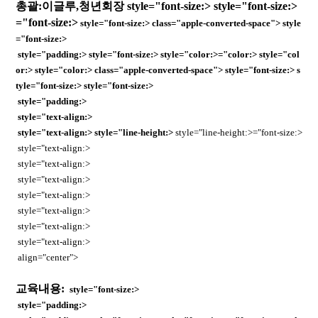
총괄:이글루,청년회장
style="font-size:>
style="font-size:>
="font-size:>
style="font-size:>
class="apple-converted-space">
style
="font-size:>
style="padding:> style="font-size:> style="color:>="color:> style="col
or:> style="color:> class="apple-converted-space"> style="font-size:> s
tyle="font-size:> style="font-size:>
style="padding:>
style="text-align:>
style="text-align:>
style="line-height:>
style="line-height:>="font-size:>
style="text-align:>
style="text-align:>
style="text-align:>
style="text-align:>
style="text-align:>
style="text-align:>
style="text-align:>
align="center">
교육내용:
style="font-size:>
style="padding:>