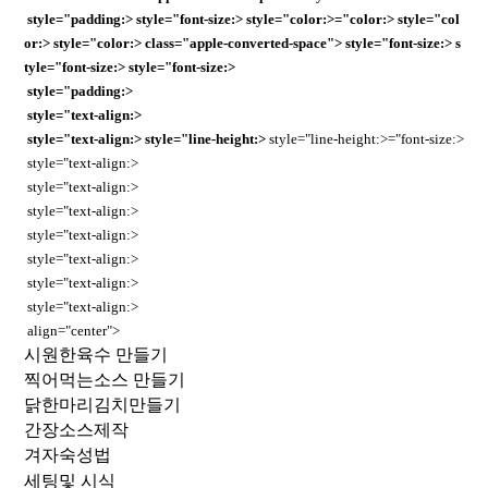
style="padding:> style="font-size:> style="color:>="color:> style="col
or:> style="color:> class="apple-converted-space"> style="font-size:> s
tyle="font-size:> style="font-size:>
style="padding:>
style="text-align:>
style="text-align:>
style="line-height:>
style="line-height:>="font-size:>
style="text-align:>
style="text-align:>
style="text-align:>
style="text-align:>
style="text-align:>
style="text-align:>
style="text-align:>
align="center">
시원한육수 만들기
찍어먹는소스 만들기
닭한마리김치만들기
간장소스제작
겨자숙성법
세팅및 시식