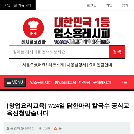
+ 맛비전 커뮤니티
로그인
가입
찾기
처음오셨어요?
레코소개
|
사용설명서
|
요리연금안내
MENU
업소용레시피
창업요리교육
마케팅
구매레시피
[창업요리교육] 7/24일 닭한마리 칼국수 공식교
육신청받습니다
운영자
10년전
5366