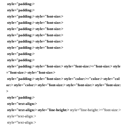
style="padding:>
style="padding:>
style="padding:> style="font-size:>
style="padding:> style="font-size:>
style="padding:> style="font-size:>
style="padding:> style="font-size:>
style="padding:> style="font-size:>
style="padding:> style="font-size:>
style="padding:>
style="padding:>
style="padding:> style="font-size:> style="font-size:>="font-size:> style
="font-size:> style="font-size:>
style="padding:> style="font-size:> style="color:>="color:> style="col
or:> style="color:> style="font-size:> style="font-size:> style="font-size:
>
style="padding:>
style="text-align:>
style="text-align:>
style="line-height:>
style="line-height:>="font-size:>
style="text-align:>
style="text-align:>