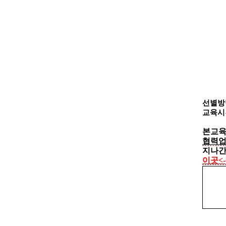
선별방
교육시간
본교육
협력
지나간
이곳<