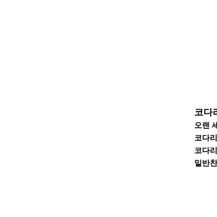
코다
오랜 
코다리
코다리
밑반찬