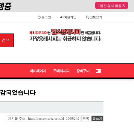
X
1일간 열지 않음
로그인
회원
가입
정보
찾기
마이페이지
구매레시피
장바구니
 마감되었습니다
게시물 주소 : https://recipekorea.com/ld_0306/249
목록
글쓰기