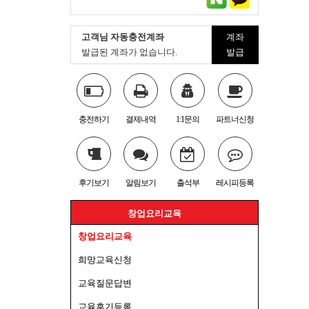
고객님 자동충전계좌
계좌
발급된 계좌가 없습니다.
발급
충전하기
결제내역
1:1문의
파트너신청
후기보기
알림보기
출석부
레시피등록
창업요리교육
창업요리교육
희망교육신청
교육질문답변
교육후기등록