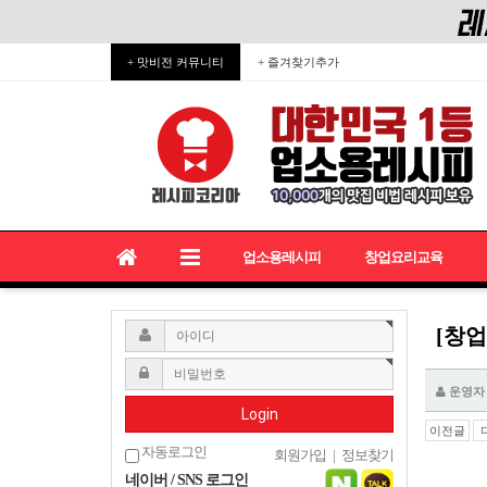
+ 맛비전 커뮤니티
+ 즐겨찾기추가
업소용레시피
창업요리교육
[창
운영자
Login
이전글
자동로그인
회원가입
|
정보찾기
네이버 / SNS 로그인