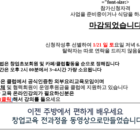
="font-size:>
참가신청자격
사업을 준비중이거나 식당을 하
마감되었습니
신청작성후 선별하여
1
/21
일
토
요일 저녁 
탈락자는 따로 연락을 드리지 않음
법은 창업초보회원 및 카페/클럽활동을 순으로 정해집니다
은 오후 2시 00분에서 3~4시간 가량 소요됩니다
은 클럽에서 공식인증한 외부요리교육모임이며
업체
및 협력회원이
운영후원금을 클럽에 지원하고 있습니다
 교육 온라인강의가 필요하신분은
-(클릭
)
해서 강의를 들으
세요