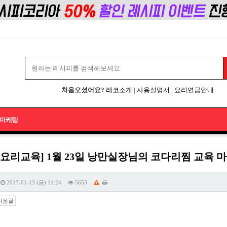
처음오셨어요?
레코소개
|
사용설명서
|
요리연금안내
마케팅
업요리교육] 1월 23일 낭만실장님의 코다리찜 교육
2017-01-13 (금) 11:24
5653
다음글