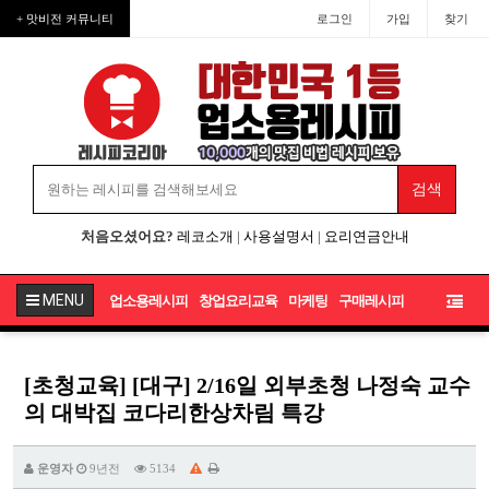
+ 맛비전 커뮤니티
로그인
가입
찾기
처음오셨어요?
레코소개
|
사용설명서
|
요리연금안내
MENU
업소용레시피
창업요리교육
마케팅
구매레시피
[초청교육] [대구] 2/16일 외부초청 나정숙 교수
의 대박집 코다리한상차림 특강
운영자
9년전
5134