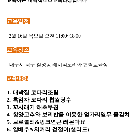
교육하는 대박집소스교육과정입니다
교육일정
2월 16일 목요일 오전 11:00~18:00
교육장소
대구시 북구 칠성동 레시피코리아 협력교육장
교육내용:
1. 대박집 코다리조림
2. 흑임자 코다리 찹쌀탕수
3. 꼬시래기 해초무침
4. 청양고추와 보리밥을 이용한 얼가리열무 물김치
5. 브로콜리&핑크연근 레몬마요
6. 알배추&치커리 겉절이(샐러드)