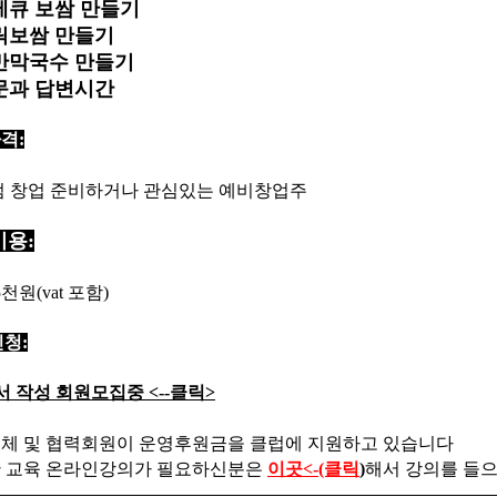
바베큐 보쌈 만들기
갈릭보쌈 만들기
쟁반막국수 만들기
질문과 답변시간
격:
 창업 준비하거나 관심있는 예비창업주
용:
5천원(vat 포함)
청:
서 작성 회원모집중 <--클릭>
체 및 협력회원이 운영후원금을 클럽에 지원하고 있습니다
 교육 온라인강의가 필요하신분은
이곳<-(클릭
)
해서 강의를 들