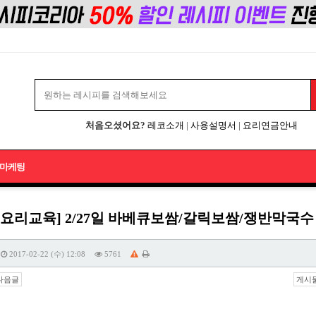
처음오셨어요?
레코소개
|
사용설명서
|
요리연금안내
마케팅
업요리교육] 2/27일 바베큐보쌈/갈릭보쌈/쟁반막국
2017-02-22 (수) 12:08
5761
다음글
게시물 주