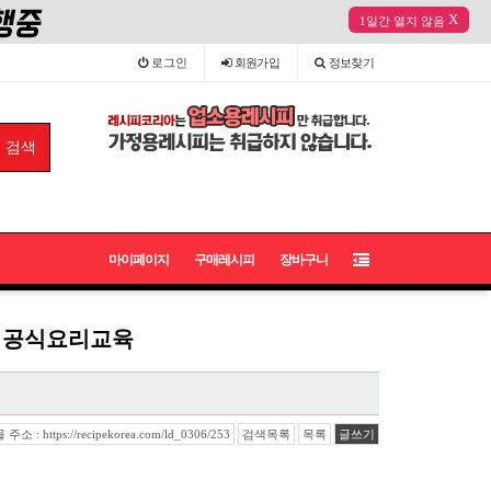
X
1일간 열지 않음
로그인
회원
가입
정보
찾기
마이페이지
구매레시피
장바구니
수 공식요리교육
소 : https://recipekorea.com/ld_0306/253
검색목록
목록
글쓰기