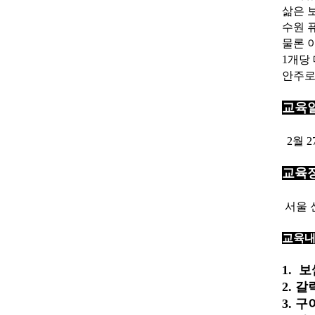
삶은 
수원 
물론 이
1개당 
안주로
교육
2월 
교육
서울 
교육내
1. 
2. 
3. 