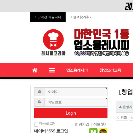
+ 맛비전 커뮤니티
+ 즐겨찾기추가
업소용레시피
창업요리교육
[창
운영자
Login
이전글
자동로그인
회원가입
|
정보찾기
네이버 / SNS 로그인