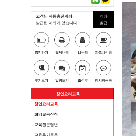
고객님 자동충전계좌
계좌
발급된 계좌가 없습니다.
발급
충전하기
결제내역
1:1문의
파트너신청
후기보기
알림보기
출석부
레시피등록
창업요리교육
창업요리교육
희망교육신청
교육질문답변
교육후기등록