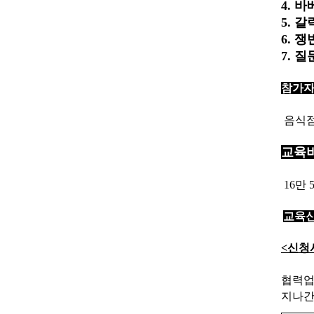
4. 
5. 
6. 
7. 
참가자
음식점
교육비
16만 
교육신
<신청
협력업
지나간