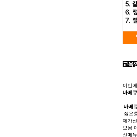
교육
이번에
바베큐
바베
젊은층
제가선
보쌈 
신메뉴