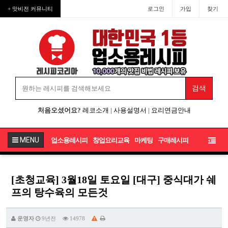
+ 맛비전 커뮤니티
로그인
가입
찾기
처음오셨어요?
레코소개
|
사용설명서
|
요리연금안내
MENU
업소용레시피
창업요리교육
마케팅
구매레시피
[초청교육] 3월18일 토요일 [대구] 중식대가 쉐
프의 탕수육의 모든것
운영자
9년전
14978