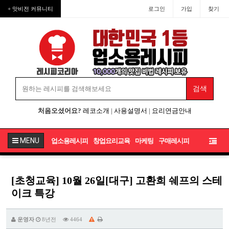
+ 맛비전 커뮤니티
로그인
가입
찾기
처음오셨어요?
레코소개
|
사용설명서
|
요리연금안내
MENU
업소용레시피
창업요리교육
마케팅
구매레시피
[초청교육] 10월 26일[대구] 고환희 쉐프의 스테
이크 특강
운영자
8년전
4464