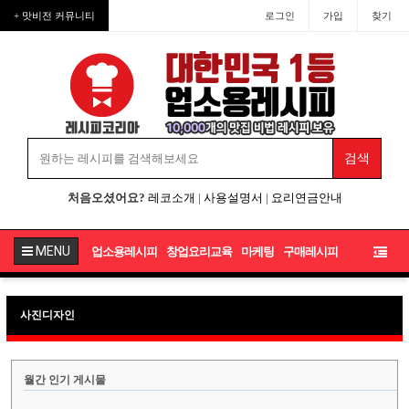
+ 맛비전 커뮤니티
로그인
가입
찾기
처음오셨어요?
레코소개
|
사용설명서
|
요리연금안내
MENU
업소용레시피
창업요리교육
마케팅
구매레시피
사진디자인
월간 인기 게시물