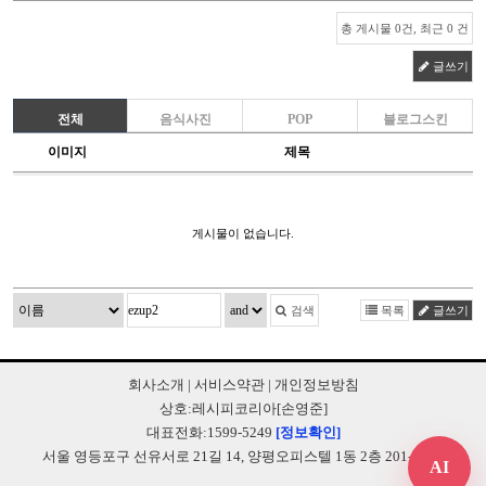
총 게시물 0건, 최근 0 건
글쓰기
전체
음식사진
POP
블로그스킨
이미지
제목
게시물이 없습니다.
검색
목록
글쓰기
회사소개
|
서비스약관
|
개인정보방침
상호:레시피코리아[손영준]
대표전화:1599-5249
[정보확인]
서울 영등포구 선유서로 21길 14, 양평오피스텔 1동 2층 201-B248
AI