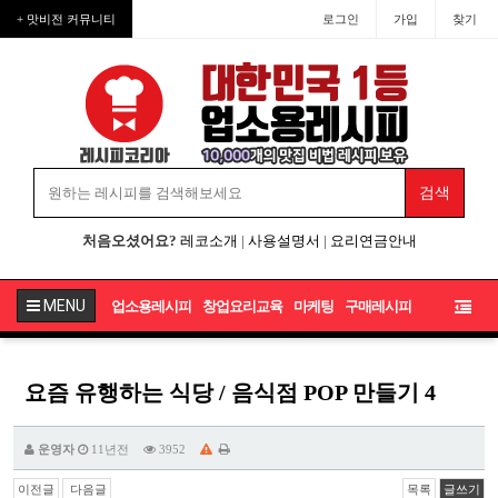
+ 맛비전 커뮤니티
로그인
가입
찾기
처음오셨어요?
레코소개
|
사용설명서
|
요리연금안내
MENU
업소용레시피
창업요리교육
마케팅
구매레시피
요즘 유행하는 식당 / 음식점 POP 만들기 4
운영자
11년전
3952
이전글
다음글
목록
글쓰기