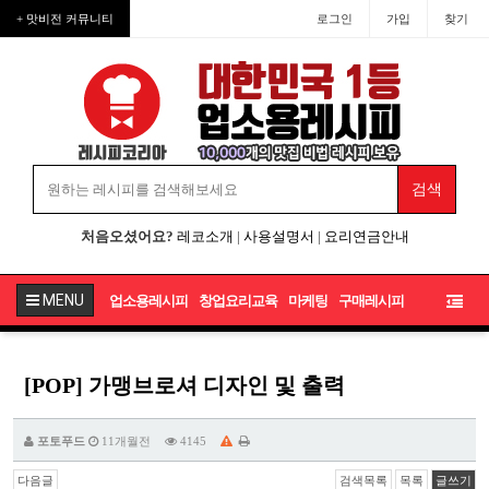
+ 맛비전 커뮤니티
로그인
가입
찾기
처음오셨어요?
레코소개
|
사용설명서
|
요리연금안내
MENU
업소용레시피
창업요리교육
마케팅
구매레시피
[POP] 가맹브로셔 디자인 및 출력
포토푸드
11개월전
4145
다음글
검색목록
목록
글쓰기