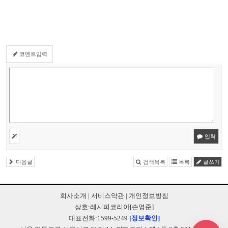
코멘트입력
입력
다음글
검색목록
목록
글쓰기
회사소개
|
서비스약관
|
개인정보방침
상호:레시피코리아[손영준]
대표전화:1599-5249
[정보확인]