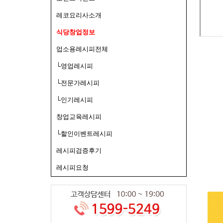
레코요리사소개
식당창업정보
업소용레시피전체
└영업레시피
└전문가레시피
└인기레시피
창업교육레시피
└할인이벤트레시피
레시피검증후기
레시피요청