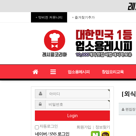
+ 맛비전 커뮤니티
+ 즐겨찾기추가
업소용레시피
창업요리교육
[외
편집장
Login
자동로그인
회원가입
|
정보찾기
네이버 / SNS 로그인