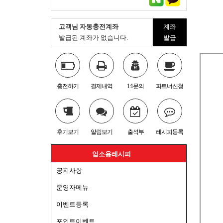
고객님 자동충전계좌
계좌
발급된 계좌가 없습니다.
발급
충전하기
결제내역
1:1문의
파트너신청
후기보기
알림보기
출석부
레시피등록
업소용레시피
공지사항
운영자메뉴
이벤트등록
포인트이벤트