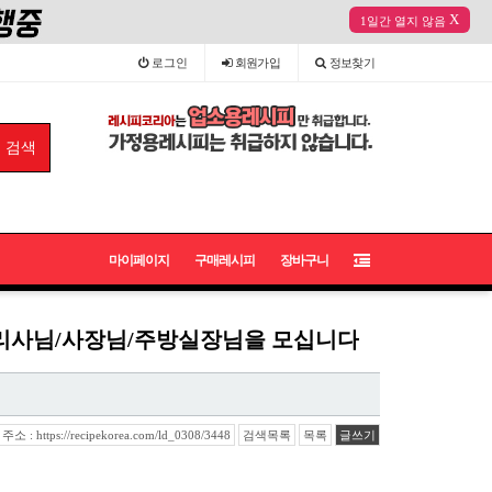
X
1일간 열지 않음
로그인
회원
가입
정보
찾기
마이페이지
구매레시피
장바구니
/요리사님/사장님/주방실장님을 모십니다
 : https://recipekorea.com/ld_0308/3448
검색목록
목록
글쓰기