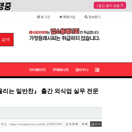
X
1일간 열지 않음
로그인
회원
가입
정보
찾기
마이페이지
구매레시피
장바구니
올리는 밑반찬』 출간 외식업 실무 전문
 : https://recipekorea.com/ld_0308/3599
검색목록
목록
글쓰기