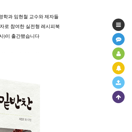
영학과 임현철 교수와 제자들
필자로 참여한 실전형 레시피북
사)이 출간됐습니다