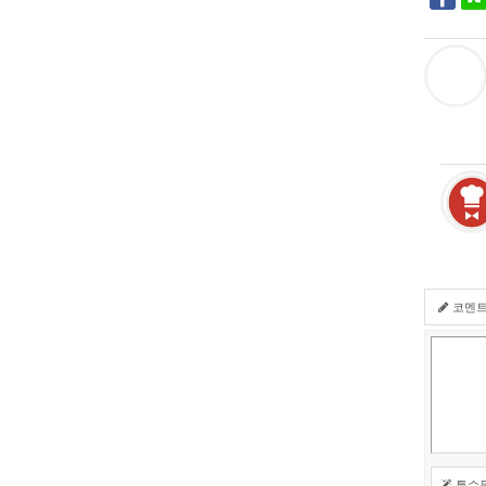
코멘
특수