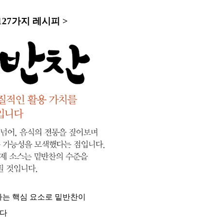
27가지 레시피 >
하는 핵심 요소로 밑반찬이
니다