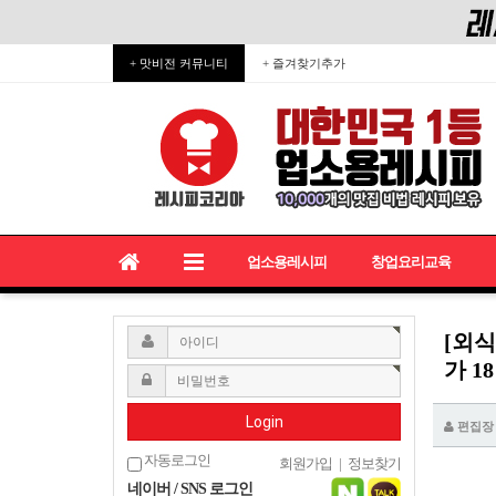
+ 맛비전 커뮤니티
+ 즐겨찾기추가
업소용레시피
창업요리교육
[외
가 1
Login
편집장
자동로그인
회원가입
|
정보찾기
네이버 / SNS 로그인