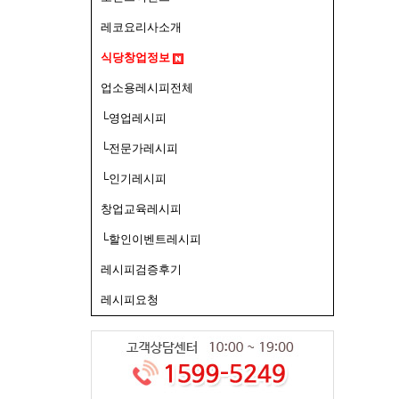
레코요리사소개
식당창업정보
업소용레시피전체
└영업레시피
└전문가레시피
└인기레시피
창업교육레시피
└할인이벤트레시피
레시피검증후기
레시피요청