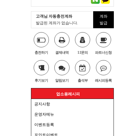
고객님 자동충전계좌
계좌
발급된 계좌가 없습니다.
발급
충전하기
결제내역
1:1문의
파트너신청
후기보기
알림보기
출석부
레시피등록
업소용레시피
공지사항
운영자메뉴
이벤트등록
포인트이벤트