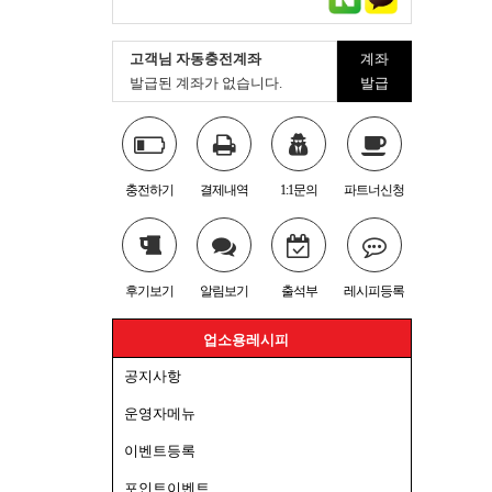
고객님 자동충전계좌
계좌
발급된 계좌가 없습니다.
발급
충전하기
결제내역
1:1문의
파트너신청
후기보기
알림보기
출석부
레시피등록
업소용레시피
공지사항
운영자메뉴
이벤트등록
포인트이벤트