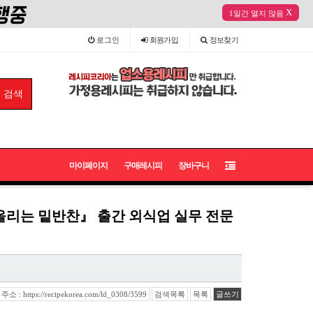
X
1일간 열지 않음
로그인
회원
가입
정보
찾기
마이페이지
구매레시피
장바구니
올리는 밑반찬』 출간 외식업 실무 전문
 : https://recipekorea.com/ld_0308/3599
검색목록
목록
글쓰기