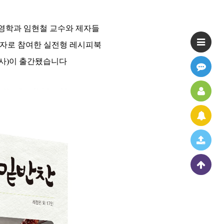
영학과 임현철 교수와 제자들
필자로 참여한 실전형 레시피북
사)이 출간됐습니다