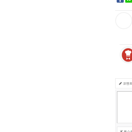
코멘
특수