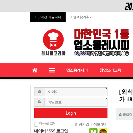
+ 맛비전 커뮤니티
+ 즐겨찾기추가
업소용레시피
창업요리교육
[외
가 1
Login
편집장
자동로그인
회원가입
|
정보찾기
네이버 / SNS 로그인