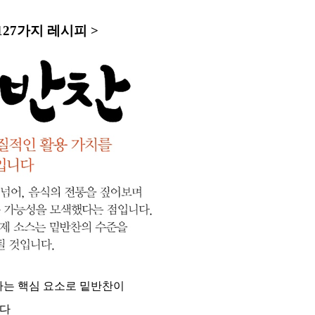
27가지 레시피 >
하는 핵심 요소로 밑반찬이
니다