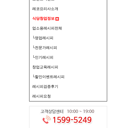
레코요리사소개
식당창업정보
업소용레시피전체
└영업레시피
└전문가레시피
└인기레시피
창업교육레시피
└할인이벤트레시피
레시피검증후기
레시피요청