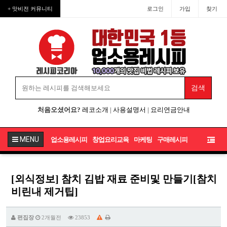
+ 맛비전 커뮤니티
로그인
가입
찾기
처음오셨어요?
레코소개
|
사용설명서
|
요리연금안내
MENU
업소용레시피
창업요리교육
마케팅
구매레시피
[외식정보] 참치 김밥 재료 준비및 만들기[참치
비린내 제거팁]
편집장
2개월전
23853