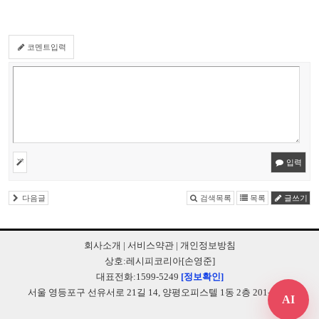
코멘트입력
입력
다음글
검색목록
목록
글쓰기
회사소개
|
서비스약관
|
개인정보방침
상호:레시피코리아[손영준]
대표전화:1599-5249
[정보확인]
서울 영등포구 선유서로 21길 14, 양평오피스텔 1동 2층 201-B248
AI