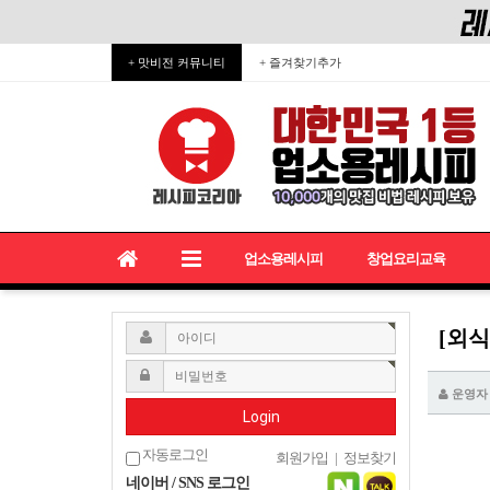
+ 맛비전 커뮤니티
+ 즐겨찾기추가
업소용레시피
창업요리교육
[외
운영자
Login
자동로그인
회원가입
|
정보찾기
네이버 / SNS 로그인