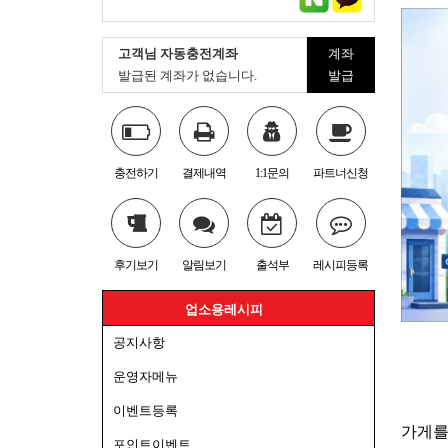
고객님 자동충전계좌
계좌
발급된 계좌가 없습니다.
발급
충전하기
결제내역
1:1문의
파트너신청
후기보기
알림보기
출석부
레시피등록
업소용레시피
공지사항
운영자메뉴
이벤트등록
가게를
포인트이벤트