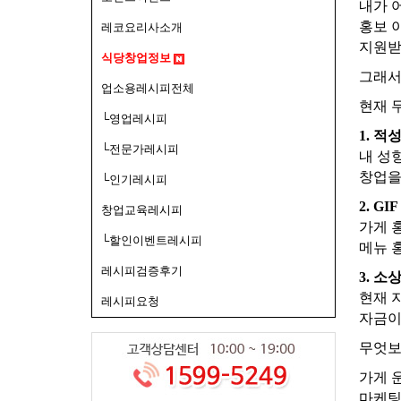
내가 
홍보 
레코요리사소개
지원받
식당창업정보
그래
업소용레시피전체
현재 
└영업레시피
1. 적
└전문가레시피
내 성
창업을
└인기레시피
2. G
창업교육레시피
가게 
└할인이벤트레시피
메뉴 홍
레시피검증후기
3. 
현재 
레시피요청
자금이
무엇
가게 
마케팅