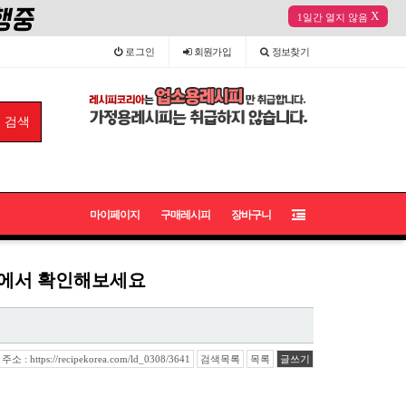
X
1일간 열지 않음
로그인
회원
가입
정보
찾기
마이페이지
구매레시피
장바구니
곳에서 확인해보세요
 : https://recipekorea.com/ld_0308/3641
검색목록
목록
글쓰기