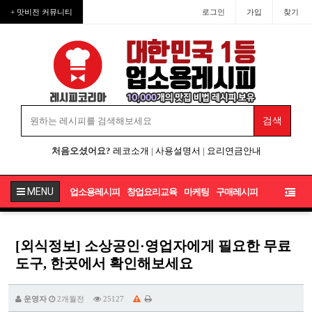
+ 맛비전 커뮤니티
로그인
가입
찾기
처음오셨어요?
레코소개
|
사용설명서
|
요리연금안내
MENU
업소용레시피
창업요리교육
마케팅
구매레시피
[외식정보] 소상공인·영업자에게 필요한 무료
도구, 한곳에서 확인해보세요
운영자
2개월전
25127