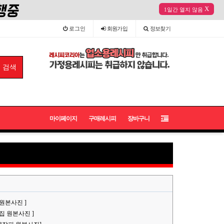
X
1일간 열지 않음
로그인
회원
가입
정보
찾기
마이페이지
구매레시피
장바구니
 원본사진 ]
똥집 원본사진 ]