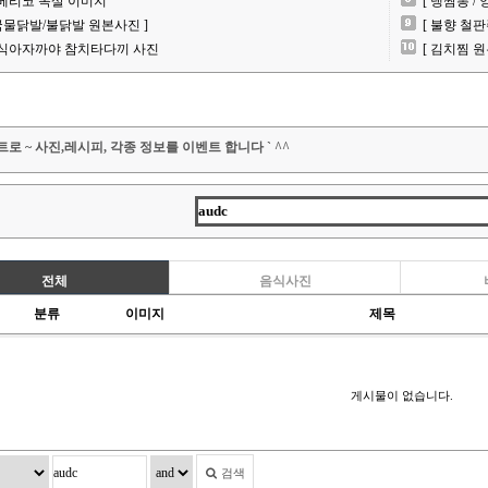
베리코 목살 이미지
[ 냉짬뽕 /
 국물닭발/불닭발 원본사진 ]
[ 불향 철
식아자까야 참치타다끼 사진
[ 김치찜 원
로 ~ 사진,레시피, 각종 정보를 이벤트 합니다 ` ^^
전체
음식사진
분류
이미지
제목
게시물이 없습니다.
검색