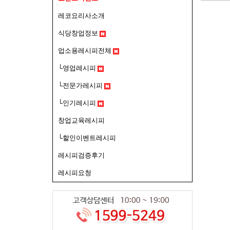
레코요리사소개
식당창업정보
업소용레시피전체
└영업레시피
└전문가레시피
└인기레시피
창업교육레시피
└할인이벤트레시피
레시피검증후기
레시피요청