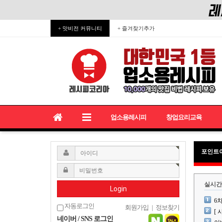
+ 맛비전 커뮤니티
+ 즐겨찾기추가
업소용레시피
창업요리교육
포인트
실시간
Login
6
자동로그인
회원가입
|
정보찾기
[
네이버 / SNS 로그인