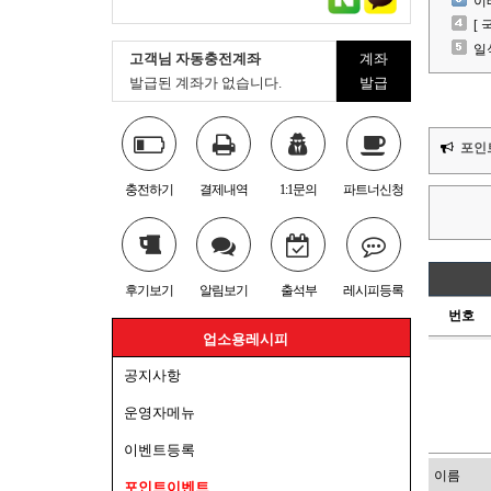
이
[
일
고객님 자동충전계좌
계좌
발급된 계좌가 없습니다.
발급
포인트
충전하기
결제내역
1:1문의
파트너신청
후기보기
알림보기
출석부
레시피등록
번호
업소용레시피
공지사항
운영자메뉴
이벤트등록
포인트이벤트