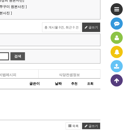
 양장피 원본사진]
판쭈꾸미 원본사진 ]
본사진 ]
총 게시물 0건, 최근 0 건
글쓰기
비법레시피
식당컨셉정보
글쓴이
날짜
추천
조회
목록
글쓰기