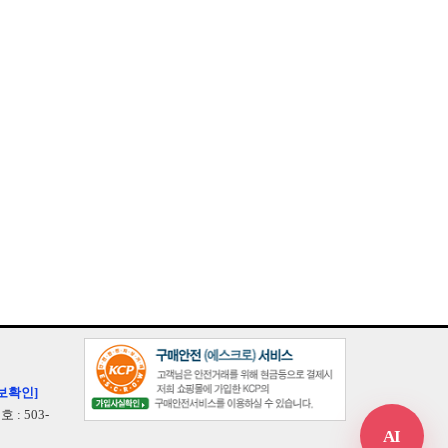
보확인]
: 503-
AI