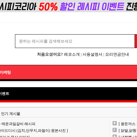
처음오셨어요?
레코소개
|
사용설명서
|
요리연금안내
마케팅
이벤트
 인기 게시물
차 매운과일갈비 레시피
[ 왕돈까스
 사이드디시 (김치,단무지,파절이) 원본사진 ]
[ 닭발,닭