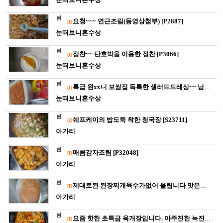
요청~~~ 연근조림(동영상첨부) [P2887]
[1]
눈떠보니혼수상태
정찬~~ 단호박을 이용한 정찬 [P3066]
[1]
눈떠보니혼수상태
특급 원xx니 보쌈집 독특한 샐러드드레싱~~ 남녀노소 누구나 좋…
[1]
눈떠보니혼수상태
쉐프케이의 밥도둑 착한 청국장 [S23711]
[2]
아가리
매콤감자조림 [P32048]
[1]
아가리
제대로된 된장찌개육수가없어 올립니다 맛은당연보장!!! [P0…
[1]
아가리
요즘 핫한 초특급 육개장입니다. 아주진한 녹진하고 칼칼한 맛(동…
[1]