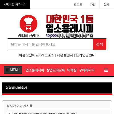
+ 맛비전 커뮤니티
로그인
가입
찾기
처음오셨어요?
레코소개
|
사용설명서
|
요리연금안내
MENU
업소용레시피
창업요리교육
마케팅
구매레시피
영업레시피후기
실시간 인기 게시물