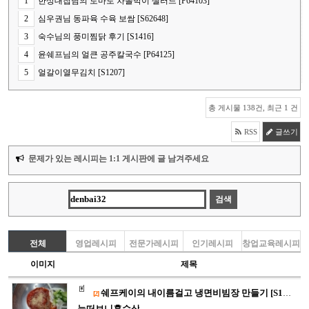
1
한상대첩님의 토마토 차돌박이 샐러드 [P64103]
2
심우권님 동파육 수육 보쌈 [S62648]
3
숙수님의 풍미찜닭 후기 [S1416]
4
윤쉐프님의 얼큰 공주칼국수 [P64125]
5
얼갈이열무김치 [S1207]
총 게시물 138건, 최근 1 건
RSS
글쓰기
문제가 있는 레시피는 1:1 게시판에 글 남겨주세요
전체
영업레시피
전문가레시피
인기레시피
창업교육레시피
이미지
제목
쉐프케이의 내이름걸고 냉면비빔장 만들기 [S17240]
[2]
눈떠보니혼수상태