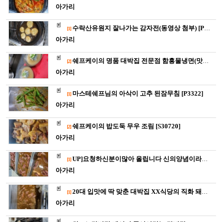
아가리
수락산유원지 잘나가는 감자전(동영상 첨부) [P2950]
[1]
아가리
쉐프케이의 명품 대박집 전문점 함흥물냉면(맛보장) [S287…
[2]
아가리
마스테쉐프님의 아삭이 고추 된잠무침 [P3322]
[1]
아가리
쉐프케이의 밥도둑 무우 조림 [S30720]
[2]
아가리
UP]요청하신분이많아 올립니다 신의양념이라불리는~~~ [P0…
[1]
아가리
20대 입맛에 딱 맞춘 대박집 XX식당의 직화 돼지갈비를 소개합…
[1]
아가리