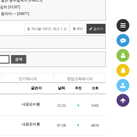
얼큰 공주칼국수 [P64125]
 [S1207]
치미~~ [S0077]
총 게시물 180건, 최근 1 건
RSS
글쓰기
인기레시피
창업교육레시피
글쓴이
날짜
추천
조회
내꿈은비룡
12-22
0
5165
내꿈은비룡
07-28
0
6676