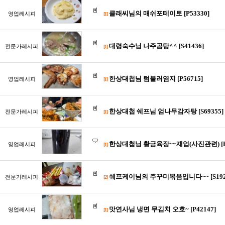
클래씨님의 매쉬포테이토 [P53330]
영업레시피
[1]
대령숙수님 나주곰탕^^ [S41436]
전문가레시피
[1]
한상대첩님 텀블러염지 [P56715]
영업레시피
[1]
한상대첩 쉐프님 엄나무감자탕 [S69355]
전문가레시피
[1]
한상대첩님 황금육장~~재업(사진관련) [P7
영업레시피
[1]
쉐프케이님의 주꾸미볶음입니다~~ [S192
전문가레시피
[2]
맛연사님 냉면 무김치 오호~ [P42147]
영업레시피
[1]