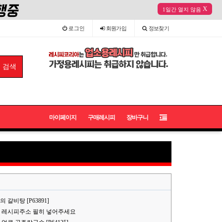
X
1일간 열지 않음
로그인
회원
가입
정보
찾기
마이페이지
구매레시피
장바구니
갈비탕 [P63891]
 레시피주소 필히 넣어주세요