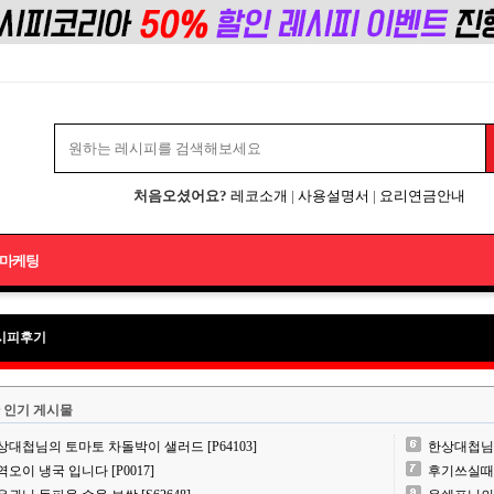
처음오셨어요?
레코소개
|
사용설명서
|
요리연금안내
마케팅
시피후기
 인기 게시물
상대첩님의 토마토 차돌박이 샐러드 [P64103]
한상대첩님의 
역오이 냉국 입니다 [P0017]
후기쓰실때