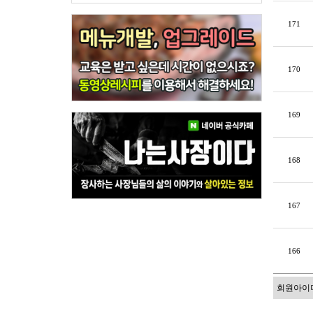
171
170
169
168
167
166