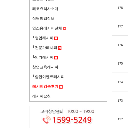
178
레코요리사소개
식당창업정보
177
업소용레시피전체
└영업레시피
176
└전문가레시피
└인기레시피
175
창업교육레시피
└할인이벤트레시피
174
레시피검증후기
레시피요청
173
172