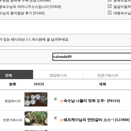
우권님 동파육 수육 보쌈 [S62648]
윤쉐프님의 
령숙수님의 야끼니꾸소스입니다 [S1626]
얼갈이열무김치
수님의 풍미찜닭 후기 [S1416]
대령숙수님 동
가 있는 레시피는 1:1 게시판에 글 남겨주세요
전체
영업레시피
전문가레시피
분류
이미지
제목
숙수님 나폴리 핏짜 도우~ [P0310]
영업레시피
[1]
쉐프케이님의 연탄갈비 소스~! [S23980]
전문가레시피
[2]