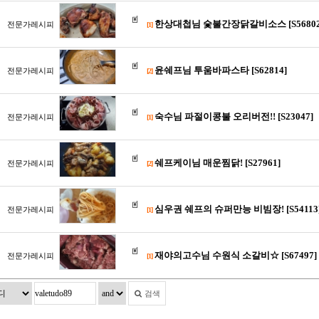
한상대첩님 숯불간장닭갈비소스 [S56802
전문가레시피
[1]
윤쉐프님 투움바파스타 [S62814]
전문가레시피
[2]
숙수님 파절이콩불 오리버전!! [S23047]
전문가레시피
[1]
쉐프케이님 매운찜닭! [S27961]
전문가레시피
[2]
심우권 쉐프의 슈퍼만능 비빔장! [S54113
전문가레시피
[1]
재야의고수님 수원식 소갈비☆ [S67497]
전문가레시피
[1]
검색