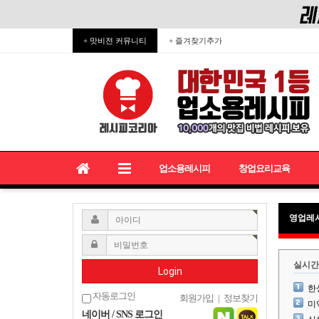
+ 맛비전 커뮤니티
+ 즐겨찾기추가
업소용레시피
창업요리교육
영업레
실시간
Login
한
자동로그인
회원가입
|
정보찾기
미
네이버 / SNS 로그인