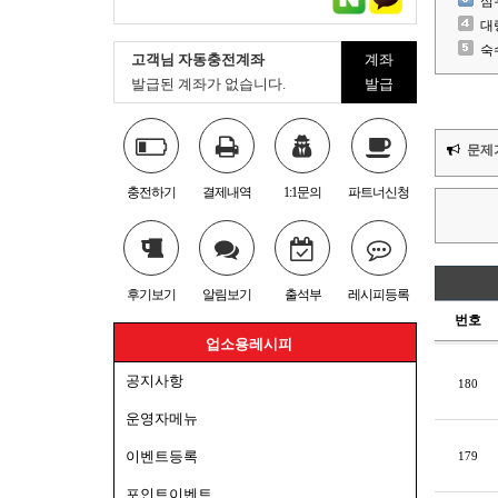
심
대
숙
고객님 자동충전계좌
계좌
발급된 계좌가 없습니다.
발급
문제
충전하기
결제내역
1:1문의
파트너신청
후기보기
알림보기
출석부
레시피등록
번호
업소용레시피
공지사항
180
운영자메뉴
이벤트등록
179
포인트이벤트