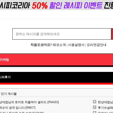
처음오셨어요?
레코소개
|
사용설명서
|
요리연금안내
마케팅
시피후기
 인기 게시물
상대첩님의 토마토 차돌박이 샐러드 [P64103]
한상대첩님의 
역오이 냉국 입니다 [P0017]
후기쓰실때