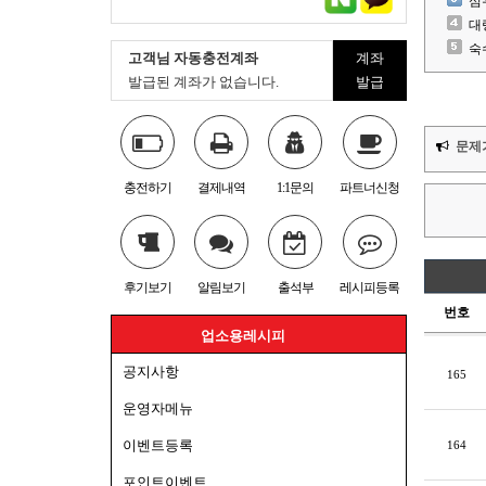
심
대
숙
고객님 자동충전계좌
계좌
발급된 계좌가 없습니다.
발급
문제
충전하기
결제내역
1:1문의
파트너신청
후기보기
알림보기
출석부
레시피등록
번호
업소용레시피
공지사항
165
운영자메뉴
이벤트등록
164
포인트이벤트