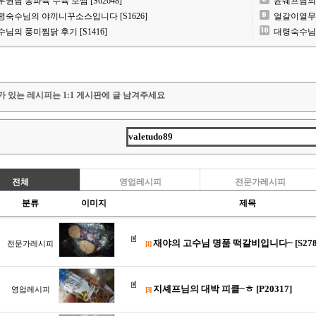
우권님 동파육 수육 보쌈 [S62648]
윤쉐프님의 
령숙수님의 야끼니꾸소스입니다 [S1626]
얼갈이열무김치
수님의 풍미찜닭 후기 [S1416]
대령숙수님 동
가 있는 레시피는 1:1 게시판에 글 남겨주세요
전체
영업레시피
전문가레시피
분류
이미지
제목
재야의 고수님 명품 떡갈비입니다~ [S278
전문가레시피
[1]
지셰프님의 대박 피클~ㅎ [P20317]
영업레시피
[3]