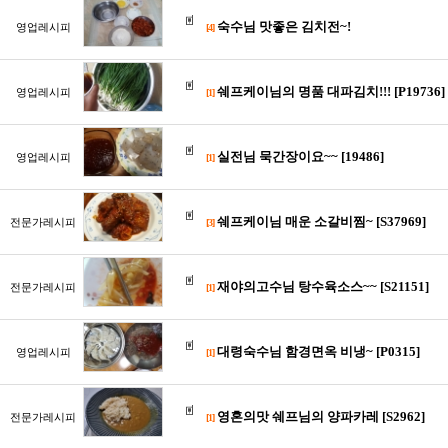
숙수님 맛좋은 김치전~!
영업레시피
[4]
쉐프케이님의 명품 대파김치!!! [P19736]
영업레시피
[1]
실전님 묵간장이요~~ [19486]
영업레시피
[1]
쉐프케이님 매운 소갈비찜~ [S37969]
전문가레시피
[3]
재야의고수님 탕수육소스~~ [S21151]
전문가레시피
[1]
대령숙수님 함경면옥 비냉~ [P0315]
영업레시피
[1]
영혼의맛 쉐프님의 양파카레 [S2962]
전문가레시피
[1]