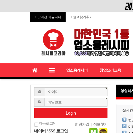
+ 맛비전 커뮤니티
+ 즐겨찾기추가
업소용레시피
창업요리교육
영업레
실시간
Login
한
자동로그인
회원가입
|
정보찾기
미
네이버 / SNS 로그인