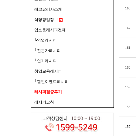
163
레코요리사소개
식당창업정보
162
업소용레시피전체
└영업레시피
161
└전문가레시피
└인기레시피
160
창업교육레시피
└할인이벤트레시피
159
레시피검증후기
레시피요청
158
157