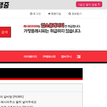
X
1일간 열지 않음
로그인
회원
가입
정보
찾기
마이페이지
구매레시피
장바구니
갈비탕 [P63891]
 레시피주소 필히 넣어주세요