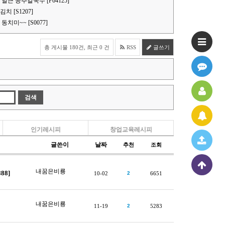
얼큰 공주칼국수 [P64125]
 [S1207]
치미~~ [S0077]
총 게시물 180건, 최근 0 건
RSS
글쓰기
인기레시피
창업교육레시피
글쓴이
날짜
추천
조회
내꿈은비룡
88]
10-02
2
6651
내꿈은비룡
11-19
2
5283