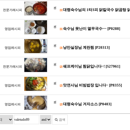
대령숙수님의 1타3피 닭칼국수 닭곰탕 닭계장 [S
전문가레시피
[1]
숙수님 못난이 열무국수~~ [P0288]
영업레시피
[1]
낭만실장님 계란찜 [P20313]
영업레시피
[3]
쉐프케이님 찜닭입니다~! [S27961]
전문가레시피
[2]
맛연사님 비빔밥장 입니다~ [P8355]
영업레시피
[2]
대령숙수님 겨자소스 [P0403]
영업레시피
[2]
검색