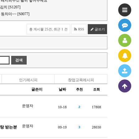
 레시피주소 필히 넣어주세요
 [S1207]
치미~~ [S0077]
총 게시물 25건, 최근 1 건
RSS
글쓰기
인기레시피
창업교육레시피
글쓴이
날짜
추천
조회
운영자
10-18
2
17808
운영자
어탕 받는분
09-19
3
28030