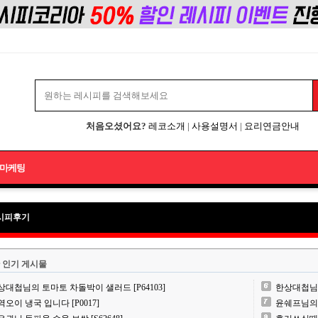
처음오셨어요?
레코소개
|
사용설명서
|
요리연금안내
마케팅
시피후기
 인기 게시물
상대첩님의 토마토 차돌박이 샐러드 [P64103]
한상대첩님의 
역오이 냉국 입니다 [P0017]
윤쉐프님의 