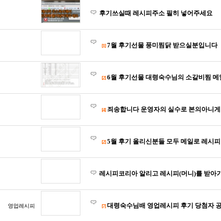
후기쓰실때 레시피주소 필히 넣어주세요
7월 후기선물 풍미찜닭 받으실분입니다
[1]
6월 후기선물 대령숙수님의 소갈비찜 메일로 보내
[2]
죄송합니다 운영자의 실수로 본의아니게 문제가
[4]
5월 후기 올리신분들 모두 메일로 레시피 선물
[2]
레시피코리아 알리고 레시피(머니)를 받아
대령숙수님배 영업레시피 후기 당첨자 공
영업레시피
[7]