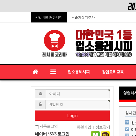
+ 맛비전 커뮤니티
+ 즐겨찾기추가
업소용레시피
창업요리교육
영업레
실시간
Login
한
자동로그인
회원가입
|
정보찾기
미
네이버 / SNS 로그인