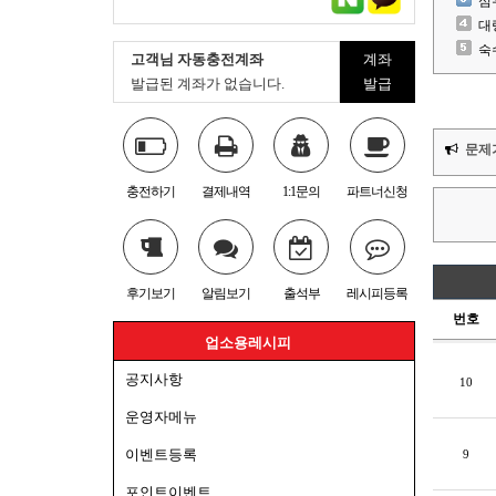
심
대
숙
고객님 자동충전계좌
계좌
발급된 계좌가 없습니다.
발급
문제
충전하기
결제내역
1:1문의
파트너신청
후기보기
알림보기
출석부
레시피등록
번호
업소용레시피
공지사항
10
운영자메뉴
이벤트등록
9
포인트이벤트