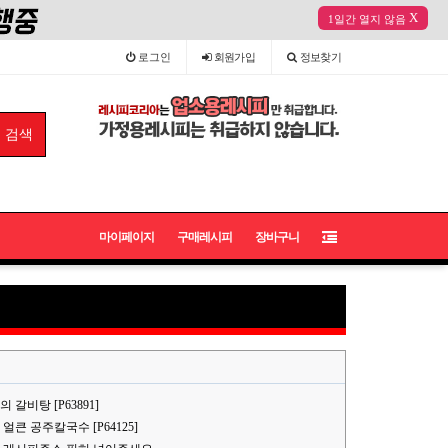
X
1일간 열지 않음
로그인
회원
가입
정보
찾기
마이페이지
구매레시피
장바구니
갈비탕 [P63891]
얼큰 공주칼국수 [P64125]