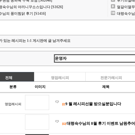
우권님 동파육 수육 보쌈 [S62648]
후기쓰실때
령숙수님의 야끼니꾸소스입니다 [S1626]
얼갈이열무김치
수님의 풍미찜닭 후기 [S1416]
대령숙수님 동
가 있는 레시피는 1:1 게시판에 글 남겨주세요
전체
영업레시피
전문가레시피
분류
이미지
제목
9 월 레시피선물 받으실분입니다
영업레시피
[2]
대령숙수님의 8월 후기 이벤트 남원추
[12]