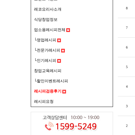
8
레코요리사소개
식당창업정보
7
업소용레시피전체
└영업레시피
6
└전문가레시피
└인기레시피
5
창업교육레시피
└할인이벤트레시피
4
레시피검증후기
레시피요청
3
2