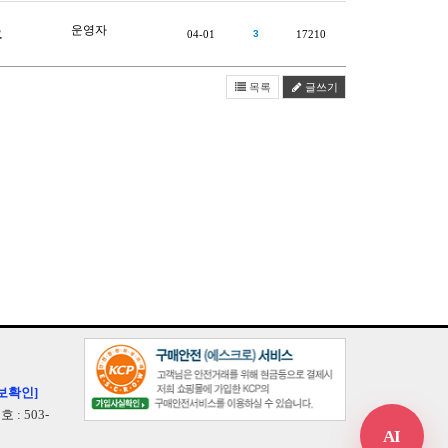
운영자
요
04-01
3
17210
목록
글쓰기
보확인]
: 503-
AI