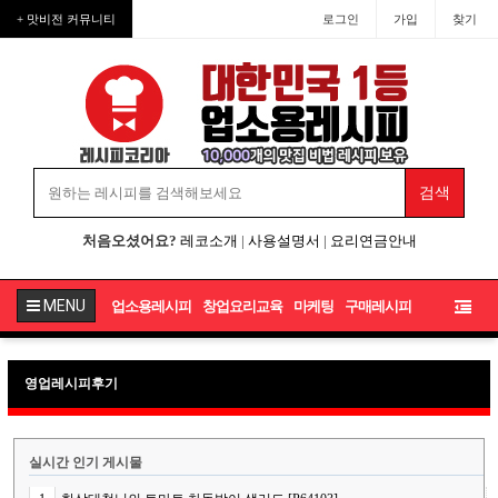
+ 맛비전 커뮤니티
로그인
가입
찾기
처음오셨어요?
레코소개
|
사용설명서
|
요리연금안내
MENU
업소용레시피
창업요리교육
마케팅
구매레시피
영업레시피후기
실시간 인기 게시물