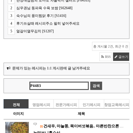
1
한상대첩님의 토마토 차돌박이 샐러드 [P64103]
2
심우권님 동파육 수육 보쌈 [S62648]
3
숙수님의 풍미찜닭 후기 [S1416]
4
후기쓰실때 레시피주소 필히 넣어주세요
5
얼갈이열무김치 [S1207]
총 게시물 2건, 최근 0 건
RSS
글쓰기
문제가 있는 레시피는 1:1 게시판에 글 남겨주세요
전체
영업레시피
전문가레시피
인기레시피
창업교육레시피
이미지
제목
건새우, 마늘쫑, 목이버섯볶음.. 마른반찬으론 맛과 비쥬얼 짱!…
[1]
눈떠보니혼수상태