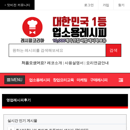
+ 맛비전 커뮤니티
로그인
가입
찾기
처음오셨어요?
레코소개
|
사용설명서
|
요리연금안내
MENU
업소용레시피
창업요리교육
마케팅
구매레시피
영업레시피후기
실시간 인기 게시물