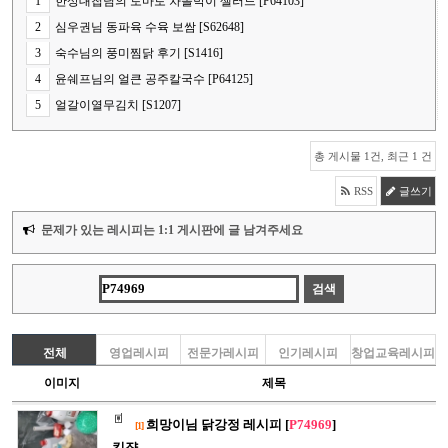
1
한상대첩님의 토마토 차돌박이 샐러드 [P64103]
2
심우권님 동파육 수육 보쌈 [S62648]
3
숙수님의 풍미찜닭 후기 [S1416]
4
윤쉐프님의 얼큰 공주칼국수 [P64125]
5
얼갈이열무김치 [S1207]
총 게시물 1건, 최근 1 건
RSS
글쓰기
문제가 있는 레시피는 1:1 게시판에 글 남겨주세요
전체
영업레시피
전문가레시피
인기레시피
창업교육레시피
이미지
제목
희망이님 닭강정 레시피 [
P74969
]
[1]
킴쟝