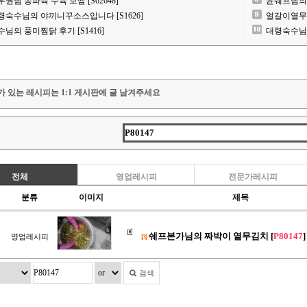
우권님 동파육 수육 보쌈 [S62648]
윤쉐프님의 
령숙수님의 야끼니꾸소스입니다 [S1626]
얼갈이열무김치
수님의 풍미찜닭 후기 [S1416]
대령숙수님 동
가 있는 레시피는 1:1 게시판에 글 남겨주세요
전체
영업레시피
전문가레시피
분류
이미지
제목
쉐프본가님의 짜박이 열무김치 [
P80147
]
영업레시피
[3]
검색