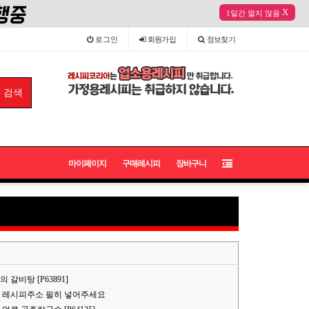
X
1일간 열지 않음
로그인
회원
가입
정보
찾기
마이페이지
구매레시피
장바구니
갈비탕 [P63891]
 레시피주소 필히 넣어주세요