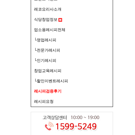
레코요리사소개
식당창업정보
업소용레시피전체
└영업레시피
└전문가레시피
└인기레시피
창업교육레시피
└할인이벤트레시피
레시피검증후기
레시피요청