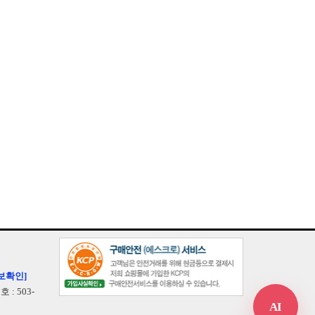
보확인]
: 503-
AI