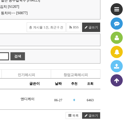
얼큰 공주칼국수 [P64125]
 [S1207]
치미~~ [S0077]
총 게시물 1건, 최근 0 건
RSS
글쓰기
인기레시피
창업교육레시피
글쓴이
날짜
추천
조회
앤디케이
06-27
0
6463
목록
글쓰기