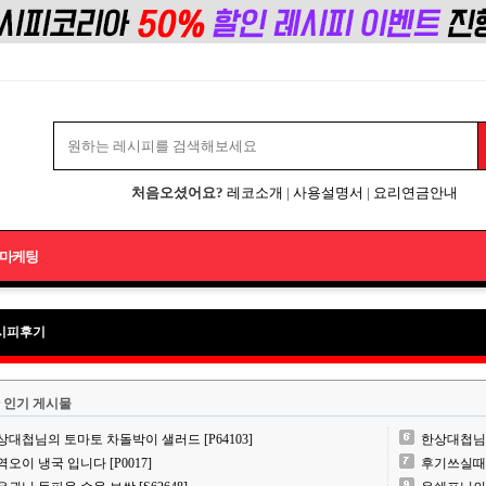
처음오셨어요?
레코소개
|
사용설명서
|
요리연금안내
마케팅
시피후기
 인기 게시물
상대첩님의 토마토 차돌박이 샐러드 [P64103]
한상대첩님의 
역오이 냉국 입니다 [P0017]
후기쓰실때