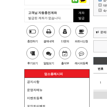
심
대
숙
고객님 자동충전계좌
계좌
발급된 계좌가 없습니다.
발급
문제
충전하기
결제내역
1:1문의
파트너신청
후기보기
알림보기
출석부
레시피등록
번호
업소용레시피
공지사항
1
운영자메뉴
이벤트등록
포인트이벤트