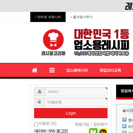
+ 맛비전 커뮤니티
+ 즐겨찾기추가
업소용레시피
창업요리교육
영업레
실시간
Login
한
자동로그인
회원가입
|
정보찾기
미
네이버 / SNS 로그인