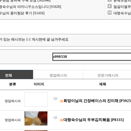
우권님 동파육 수육 보쌈 [S62648]
윤쉐프님의 
령숙수님의 야끼니꾸소스입니다 [S1626]
얼갈이열무김치
수님의 풍미찜닭 후기 [S1416]
대령숙수님 동
가 있는 레시피는 1:1 게시판에 글 남겨주세요
전체
영업레시피
전문가레시피
분류
이미지
제목
희망이님의 간장베이스의 진미채 [P3925
영업레시피
[1]
대령숙수님의 두부김치볶음 [P8335]
영업레시피
[1]