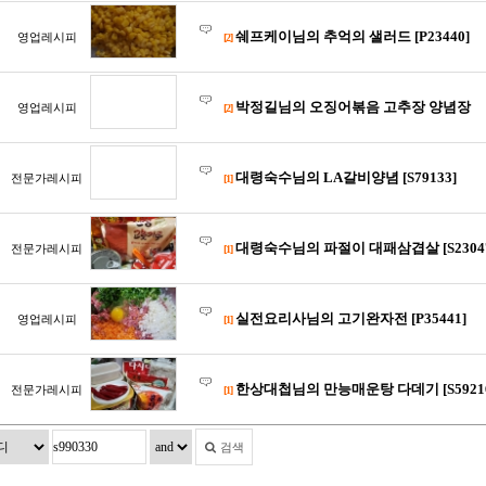
쉐프케이님의 추억의 샐러드 [P23440]
영업레시피
[2]
박정길님의 오징어볶음 고추장 양념장
영업레시피
[2]
대령숙수님의 LA갈비양념 [S79133]
전문가레시피
[1]
대령숙수님의 파절이 대패삼겹살 [S2304
전문가레시피
[1]
실전요리사님의 고기완자전 [P35441]
영업레시피
[1]
한상대첩님의 만능매운탕 다데기 [S5921
전문가레시피
[1]
검색