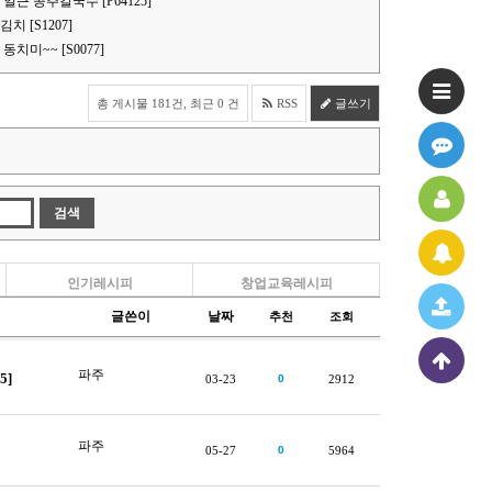
얼큰 공주칼국수 [P64125]
 [S1207]
치미~~ [S0077]
총 게시물 181건, 최근 0 건
RSS
글쓰기
인기레시피
창업교육레시피
글쓴이
날짜
추천
조회
파주
5]
03-23
0
2912
파주
05-27
0
5964