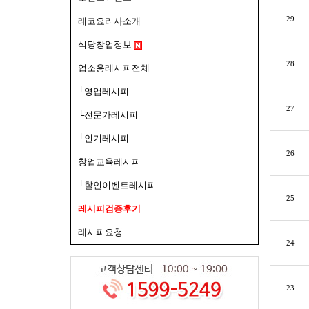
29
레코요리사소개
식당창업정보
28
업소용레시피전체
└영업레시피
27
└전문가레시피
└인기레시피
26
창업교육레시피
└할인이벤트레시피
25
레시피검증후기
레시피요청
24
23