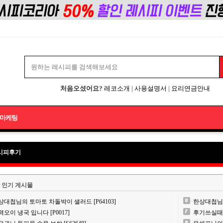
처음오셨어요?
레코소개
|
사용설명서
|
요리연금안내
마케팅
시피후기
 인기 게시물
상대첩님의 토마토 차돌박이 샐러드 [P64103]
한상대첩님의 
역오이 냉국 입니다 [P0017]
후기쓰실때