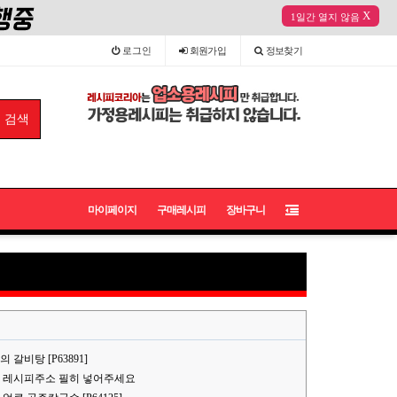
X
1일간 열지 않음
로그인
회원
가입
정보
찾기
마이페이지
구매레시피
장바구니
갈비탕 [P63891]
 레시피주소 필히 넣어주세요