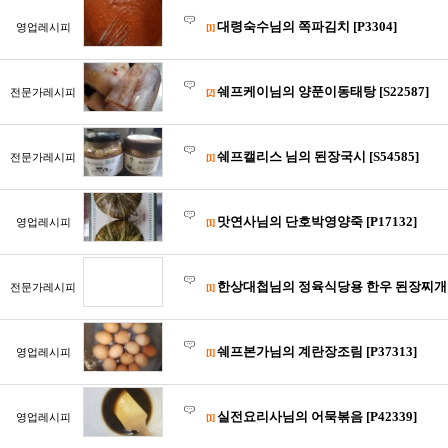
대령숙수님의 쪽파김치 [P3304]
영업레시피
[1]
쉐프케이님의 양푼이동태탕 [S22587]
전문가레시피
[2]
쉐프캘리스 님의 된장국시 [S54585]
전문가레시피
[1]
맛연사님의 단호박영양죽 [P17132]
영업레시피
[1]
한상대첩님의 정육식당용 한우 된장찌개 [P
전문가레시피
[1]
쉐프본가님의 계란장조림 [P37313]
영업레시피
[1]
실전요리사님의 어묵볶음 [P42339]
영업레시피
[1]