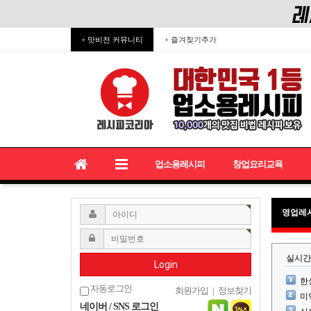
+ 맛비전 커뮤니티
+ 즐겨찾기추가
업소용레시피
창업요리교육
영업레
실시간
Login
한
자동로그인
회원가입
|
정보찾기
미
네이버 / SNS 로그인