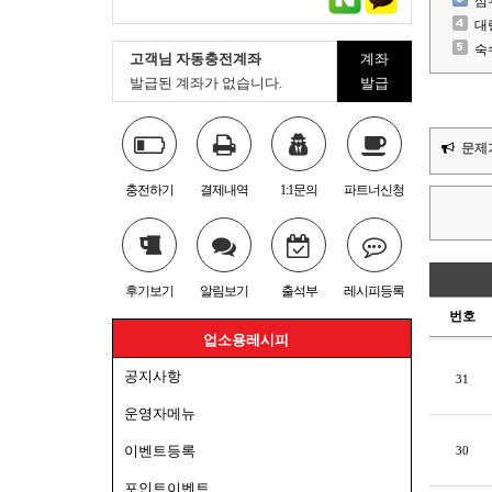
심
대
숙
고객님 자동충전계좌
계좌
발급된 계좌가 없습니다.
발급
문제
충전하기
결제내역
1:1문의
파트너신청
후기보기
알림보기
출석부
레시피등록
번호
업소용레시피
공지사항
31
운영자메뉴
이벤트등록
30
포인트이벤트