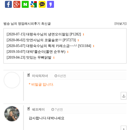
범승
님의 영업레시피후기 최신글
[더보기]
[2020-07-15] 대령숙수님의 냉면오이절임 [P1282]
1
[2020-06-02] 맛연사님의 코울슬로^^ [P37273]
1
[2020-05-07] 대령숙수님의 특제 카레소금~~^^ [S51184]
1
[2019-10-07] 대박!쫄순이(쫄면 순두부)
1
[2019-04-23] 맛있는 무뼈닭발
1
이삭의자녀
6년전
* 비밀글 입니다.
쉐프케이
7년전
감사합니다.대박나세요