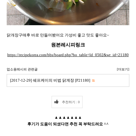
닭개장구매후 바로 만들어봤어요 가성비 좋고 맛도 좋아요~
원본레시피링크
https://recipekorea.com/bbs/board.php?bo_table=ld_0502&wr_id=21180
업소용레시피 관련글
[더보기]
[2017-12-29] 쉐프케이의 비법 닭계장 [P21180]
55
추천하기 : 0
▲▲▲▲▲▲▲
후기가 도움이 되셨다면 추천 꼭 부탁드려요 ^^