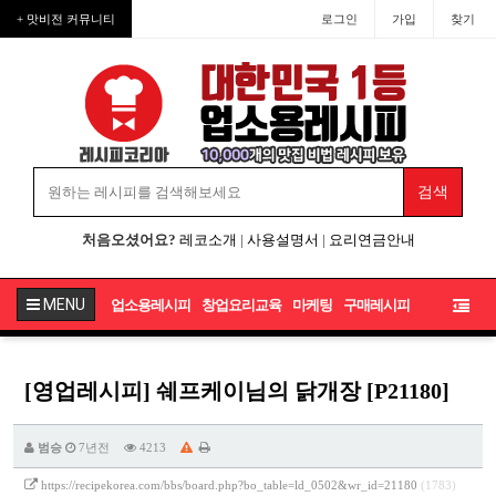
+ 맛비전 커뮤니티
로그인
가입
찾기
처음오셨어요?
레코소개
|
사용설명서
|
요리연금안내
MENU
업소용레시피
창업요리교육
마케팅
구매레시피
[영업레시피] 쉐프케이님의 닭개장 [P21180]
범승
7년전
4213
https://recipekorea.com/bbs/board.php?bo_table=ld_0502&wr_id=21180
(1783)