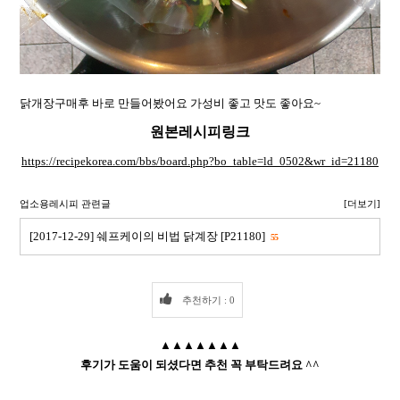
닭개장구매후 바로 만들어봤어요 가성비 좋고 맛도 좋아요~
원본레시피링크
https://recipekorea.com/bbs/board.php?bo_table=ld_0502&wr_id=21180
업소용레시피 관련글
[더보기]
[2017-12-29] 쉐프케이의 비법 닭계장 [P21180]
55
추천하기 : 0
▲▲▲▲▲▲▲
후기가 도움이 되셨다면 추천 꼭 부탁드려요 ^^