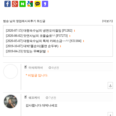
범승
님의 영업레시피후기 최신글
[더보기]
[2020-07-15] 대령숙수님의 냉면오이절임 [P1282]
1
[2020-06-02] 맛연사님의 코울슬로^^ [P37273]
1
[2020-05-07] 대령숙수님의 특제 카레소금~~^^ [S51184]
1
[2019-10-07] 대박!쫄순이(쫄면 순두부)
1
[2019-04-23] 맛있는 무뼈닭발
1
이삭의자녀
6년전
* 비밀글 입니다.
쉐프케이
7년전
감사합니다.대박나세요