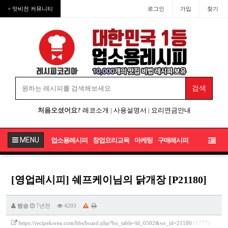
+ 맛비전 커뮤니티
로그인
가입
찾기
처음오셨어요?
레코소개
|
사용설명서
|
요리연금안내
MENU
업소용레시피
창업요리교육
마케팅
구매레시피
[영업레시피] 쉐프케이님의 닭개장 [P21180]
범승
7년전
4203
https://recipekorea.com/bbs/board.php?bo_table=ld_0502&wr_id=21180
(1777)