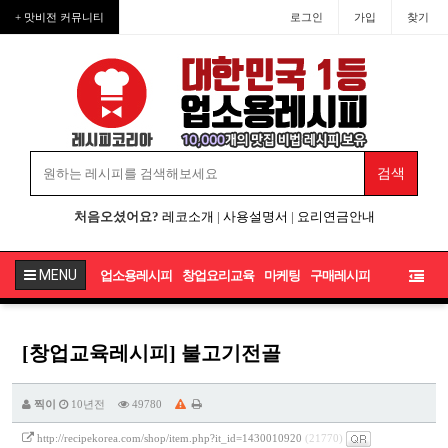
+ 맛비전 커뮤니티
로그인
가입
찾기
처음오셨어요?
레코소개
|
사용설명서
|
요리연금안내
MENU
업소용레시피
창업요리교육
마케팅
구매레시피
[창업교육레시피] 불고기전골
찍이
10년전
49780
http://recipekorea.com/shop/item.php?it_id=1430010920
(21770)