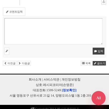
코멘트입력
입력
이전글
다음글
목록
글쓰기
회사소개
|
서비스약관
|
개인정보방침
상호:레시피코리아[손영준]
대표전화:1599-5249
[정보확인]
서울 영등포구 선유서로 21길 14, 양평오피스텔 1동 2층 201-B248
AI
Copyright 2013 레시피코리아 ©