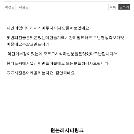
이전글
다음글
목록
글쓰기
시간이없어이리저리미루다 이제만들어보았네요~
첫번째전골은맛은있는데만들기에시간이필요하구 두번짼생각보다맛
이좋네요^^알고만드니까
약간거부감이있는데 모르고시식하신분들은맛있다구난립니다^^
쫌더노력해서열심히만들어볼께요 모든분들께감사드립니다
♡♡사진은어케올리는지요~잘안되네요
원본레시피링크