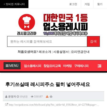
+ 맛비전 커뮤니티
로그인
가입
찾기
처음오셨어요?
레코소개
|
사용설명서
|
요리연금안내
MENU
업소용레시피
창업요리교육
마케팅
구매레시피
후기쓰실때 레시피주소 필히 넣어주세요
운영자
10년전
550187
http://recipekorea.com/bbs/board.php?bo_table=ld_0502&wr_id=2278&page=…