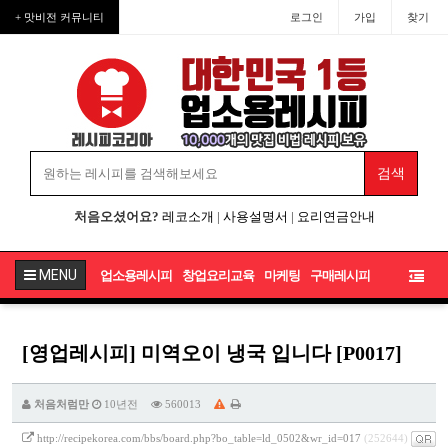
+ 맛비전 커뮤니티
로그인
가입
찾기
처음오셨어요?
레코소개
|
사용설명서
|
요리연금안내
MENU
업소용레시피
창업요리교육
마케팅
구매레시피
[영업레시피] 미역오이 냉국 입니다 [P0017]
처음처럼만
10년전
560013
http://recipekorea.com/bbs/board.php?bo_table=ld_0502&wr_id=017
(252644)