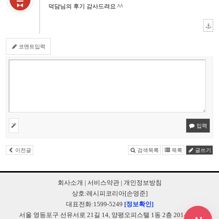
덕담님의 후기 감사드려요 ^^
코멘트입력
입력
이전글
검색목록
목록
글쓰기
회사소개
|
서비스약관
|
개인정보방침
상호:레시피코리아[손영준]
대표전화:1599-5249
[정보확인]
서울 영등포구 선유서로 21길 14, 양평오피스텔 1동 2층 201-B248