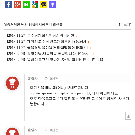
처음처럼만
님의 영업레시피후기 최신글
[더보기]
[2017-11-27] 숙수님과희망이님의비빔냉면
1
[2017-11-27] 재야의고수님 반고개회무침 [S16549]
1
[2017-11-27] 국물닭발을이용한 마약떡볶이 [P8699]
1
[2017-05-29] 희망이님 새콤달콤 골뱅입니다 [P15385]
2
[2017-05-29] 뚝배기불고기 맛나게 자~알 먹었네요.... [P14613]
1
운영자
10년전
후기선물 레시피(머니) 보내드립니다
http://recipekorea.com/plugin/coupon/
이곳에서 확인하세요
추후 다음오프교육때 할인또는 온라인 교육에 현금처럼 사용가
능합니다
운영자
10년전