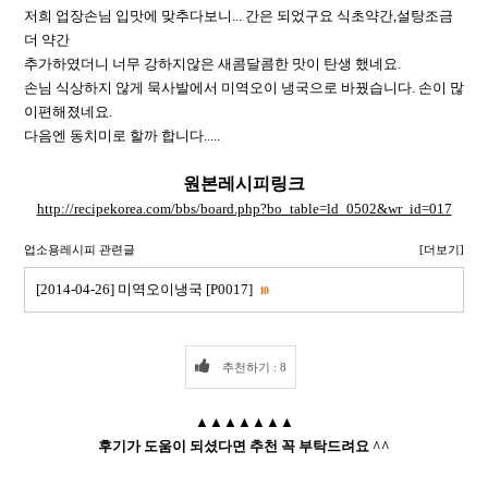
저희 업장손님 입맛에 맞추다보니... 간은 되었구요 식초약간,설탕조금
더 약간
추가하였더니 너무 강하지않은 새콤달콤한 맛이 탄생 했네요.
손님 식상하지 않게 묵사발에서 미역오이 냉국으로 바꿨습니다. 손이 많
이편해졌네요.
다음엔 동치미로 할까 합니다.....
원본레시피링크
http://recipekorea.com/bbs/board.php?bo_table=ld_0502&wr_id=017
업소용레시피 관련글
[더보기]
[2014-04-26] 미역오이냉국 [P0017]
10
추천하기 : 8
▲▲▲▲▲▲▲
후기가 도움이 되셨다면 추천 꼭 부탁드려요 ^^