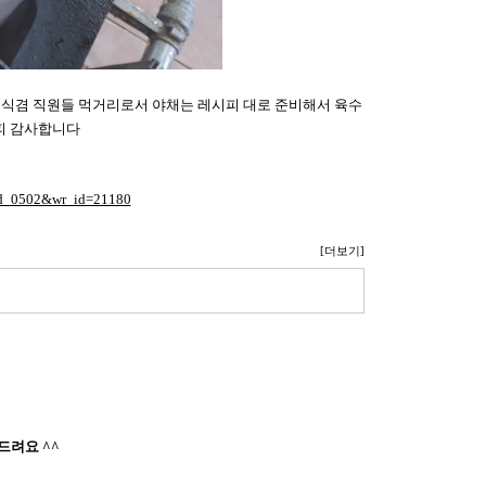
시식겸 직원들 먹거리로서 야채는 레시피 대로 준비해서 육수
피 감사합니다
=ld_0502&wr_id=21180
[더보기]
드려요 ^^