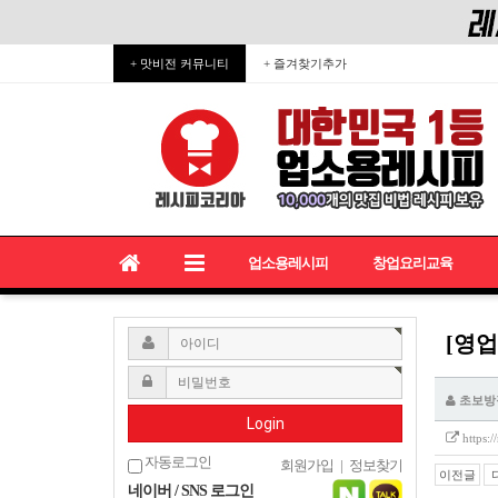
+ 맛비전 커뮤니티
+ 즐겨찾기추가
업소용레시피
창업요리교육
[영업
초보방
Login
https:
자동로그인
회원가입
|
정보찾기
이전글
네이버 / SNS 로그인