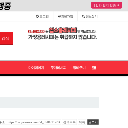
X
1일간 열지 않음
로그인
회원
가입
정보
찾기
마이페이지
구매레시피
장바구니
: https://recipekorea.com/ld_0501/11783
검색목록
목록
글쓰기