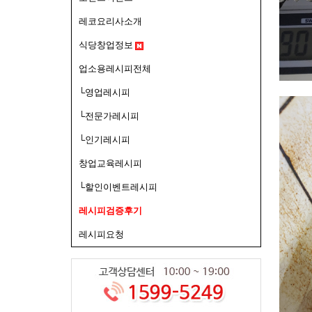
레코요리사소개
식당창업정보
업소용레시피전체
└영업레시피
└전문가레시피
└인기레시피
창업교육레시피
└할인이벤트레시피
레시피검증후기
레시피요청