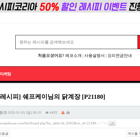
처음오셨어요?
레코소개
|
사용설명서
|
요리연금안내
마케팅
레시피] 쉐프케이님의 닭계장 [P21180]
장
2020-01-05 (일) 00:35
4493
//recipekorea.com/bbs/board.php?bo_table=ld_0502&wr_id=21180
(1776)
다음글
게시물 주소 