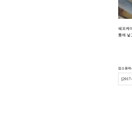
쉐프케이
통에 넣
업소용레
[201