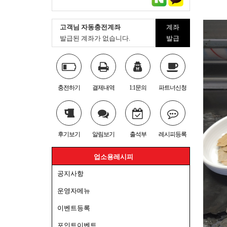
고객님 자동충전계좌
계좌
발급된 계좌가 없습니다.
발급
충전하기
결제내역
1:1문의
파트너신청
후기보기
알림보기
출석부
레시피등록
업소용레시피
공지사항
운영자메뉴
이벤트등록
포인트이벤트