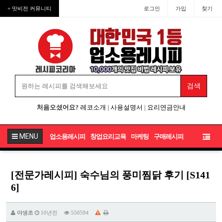
+ 맛비전 커뮤니티
로그인
가입
찾기
처음오셨어요?
레코소개
|
사용설명서
|
요리연금안내
MENU
업소용레시피
창업요리교육
마케팅
구매레시피
[전문가레시피] 숙수님의 풍미찜닭 후기 [S141
6]
야생초
10년전
550594