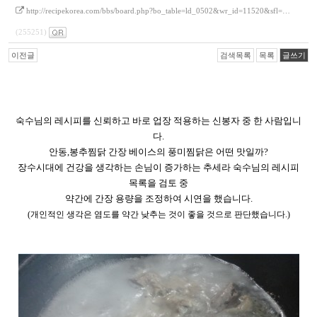
http://recipekorea.com/bbs/board.php?bo_table=ld_0502&wr_id=11520&sfl=…
(255251)
이전글
검색목록
목록
글쓰기
숙수님의 레시피를 신뢰하고 바로 업장 적용하는 신봉자 중 한 사람입니
다
.
안동
,
봉추찜닭 간장 베이스의 풍미찜닭은 어떤 맛일까
?
장수시대에 건강을 생각하는 손님이 증가하는 추세라 숙수님의 레시피
목록을 검토 중
약간에 간장 용량을 조정하여 시연을 했습니다
.
(
개인적인 생각은 염도를 약간 낮추는 것이 좋을 것으로 판단했습니다
.)