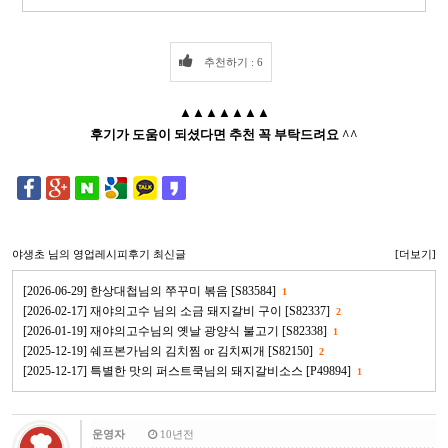
추천하기 : 6
▲▲▲▲▲▲▲
후기가 도움이 되셨다면 추천 꼭 부탁드려요 ^^
야생초
님의 영업레시피후기 최신글
[더보기]
[2026-06-29] 한상대첩님의 쭈꾸미 볶음 [S83584]
1
[2026-02-17] 재야의고수 님의 소금 돼지갈비 구이 [S82337]
2
[2026-01-19] 재야의고수님의 옛날 광양식 불고기 [S82338]
1
[2025-12-19] 쉐프본가님의 김치찜 or 김치찌개 [S82150]
2
[2025-12-17] 특별한 맛의 퍼스트쿡님의 돼지갈비소스 [P49894]
1
운영자
10년전