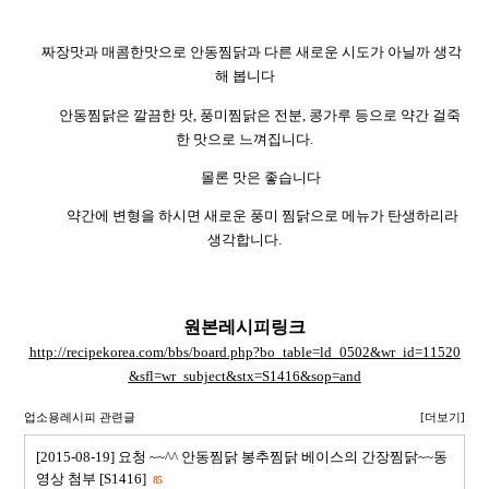
짜장맛과 매콤한맛으로 안동찜닭과 다른 새로운 시도가 아닐까 생각
해 봅니다
안동찜닭은 깔끔한 맛
,
풍미찜닭은 전분
,
콩가루 등으로 약간 걸죽
한 맛으로 느껴집니다
.
몰론 맛은 좋습니다
약간에 변형을 하시면 새로운 풍미 찜닭으로 메뉴가 탄생하리라
생각합니다
.
원본레시피링크
http://recipekorea.com/bbs/board.php?bo_table=ld_0502&wr_id=11520
&sfl=wr_subject&stx=S1416&sop=and
업소용레시피 관련글
[더보기]
[2015-08-19] 요청 ~~^^ 안동찜닭 봉추찜닭 베이스의 간장찜닭~~동
영상 첨부 [S1416]
85