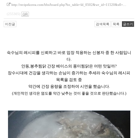
http://recipekorea.com/bbs/board.php?bo_table=ld_0502&wr_id=11520&sfl=…
(255305)
이전글
검색목록
목록
글쓰기
숙수님의 레시피를 신뢰하고 바로 업장 적용하는 신봉자 중 한 사람입니
다
.
안동
,
봉추찜닭 간장 베이스의 풍미찜닭은 어떤 맛일까
?
장수시대에 건강을 생각하는 손님이 증가하는 추세라 숙수님의 레시피
목록을 검토 중
약간에 간장 용량을 조정하여 시연을 했습니다
.
(
개인적인 생각은 염도를 약간 낮추는 것이 좋을 것으로 판단했습니다
.)