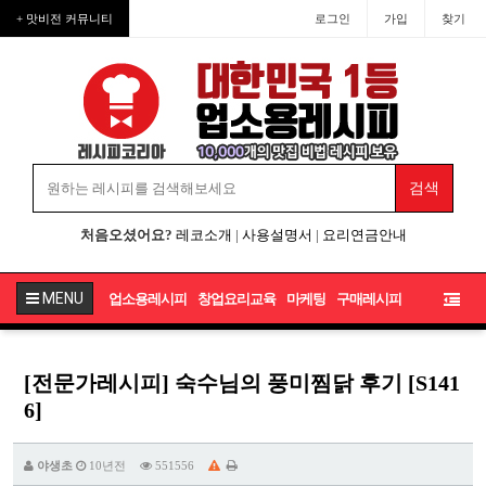
+ 맛비전 커뮤니티
로그인
가입
찾기
처음오셨어요?
레코소개
|
사용설명서
|
요리연금안내
MENU
업소용레시피
창업요리교육
마케팅
구매레시피
[전문가레시피] 숙수님의 풍미찜닭 후기 [S141
6]
야생초
10년전
551556