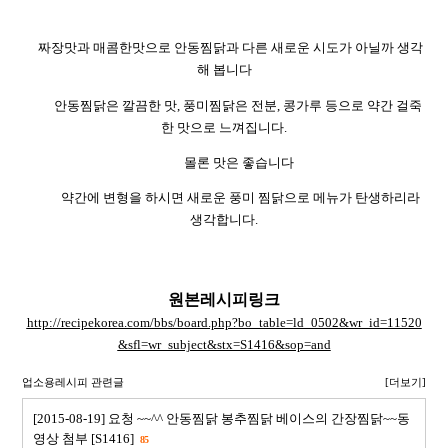
짜장맛과 매콤한맛으로 안동찜닭과 다른 새로운 시도가 아닐까 생각
해 봅니다
안동찜닭은 깔끔한 맛
,
풍미찜닭은 전분
,
콩가루 등으로 약간 걸죽
한 맛으로 느껴집니다
.
몰론 맛은 좋습니다
약간에 변형을 하시면 새로운 풍미 찜닭으로 메뉴가 탄생하리라
생각합니다
.
원본레시피링크
http://recipekorea.com/bbs/board.php?bo_table=ld_0502&wr_id=11520
&sfl=wr_subject&stx=S1416&sop=and
업소용레시피 관련글
[더보기]
[2015-08-19] 요청 ~~^^ 안동찜닭 봉추찜닭 베이스의 간장찜닭~~동
영상 첨부 [S1416]
85