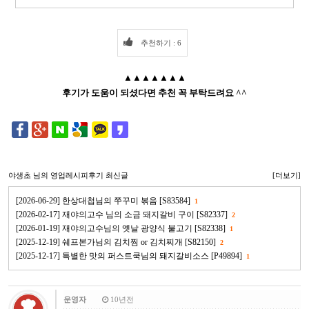
추천하기 : 6
▲▲▲▲▲▲▲
후기가 도움이 되셨다면 추천 꼭 부탁드려요 ^^
야생초
님의 영업레시피후기 최신글
[더보기]
[2026-06-29] 한상대첩님의 쭈꾸미 볶음 [S83584]
1
[2026-02-17] 재야의고수 님의 소금 돼지갈비 구이 [S82337]
2
[2026-01-19] 재야의고수님의 옛날 광양식 불고기 [S82338]
1
[2025-12-19] 쉐프본가님의 김치찜 or 김치찌개 [S82150]
2
[2025-12-17] 특별한 맛의 퍼스트쿡님의 돼지갈비소스 [P49894]
1
운영자
10년전